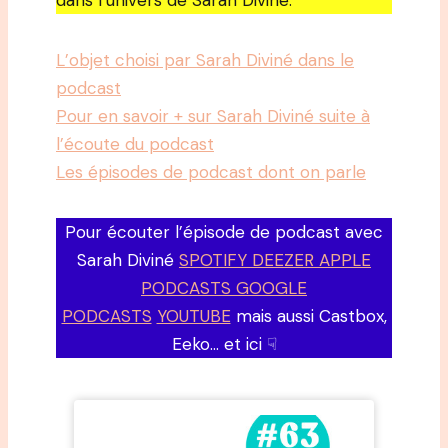
dans l’univers de Sarah Diviné.
L’objet choisi par Sarah Diviné dans le
podcast
Pour en savoir + sur Sarah Diviné suite à
l’écoute du podcast
Les épisodes de podcast dont on parle
Pour écouter l’épisode de podcast avec
Sarah Diviné
SPOTIFY DEEZER APPLE
PODCASTS GOOGLE
PODCASTS
YOUTUBE
mais aussi Castbox,
Eeko… et ici ☟