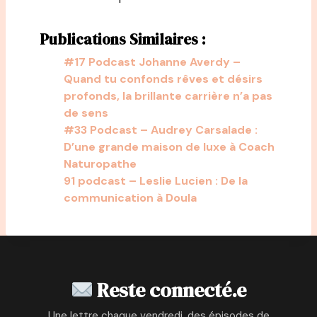
Publications Similaires :
#17 Podcast Johanne Averdy –
Quand tu confonds rêves et désirs
profonds, la brillante carrière n’a pas
de sens
#33 Podcast – Audrey Carsalade :
D’une grande maison de luxe à Coach
Naturopathe
91 podcast – Leslie Lucien : De la
communication à Doula
Reste connecté.e
Une lettre chaque vendredi, des épisodes de