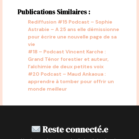
Publications Similaires :
Rediffusion #15 Podcast – Sophie
Astrabie – A 25 ans elle démissionne
pour écrire une nouvelle page de sa
vie
#18 – Podcast Vincent Karche :
Grand Ténor forestier et auteur,
l’alchimie de deux petites voix
#20 Podcast – Maud Ankaoua :
apprendre à tomber pour offrir un
monde meilleur
Reste connecté.e