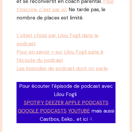
et se reconvertit en coach parental.
Pour
t’inscrire, c’est par ici.
Ne tarde pas, le
nombre de places est limité.
L’objet choisi par Lilou Fogli dans le
podcast
Pour en savoir + sur Lilou Fogli suite à
l’écoute du podcast
Les épisodes de podcast dont on parle
Pour écouter l’épisode de podcast avec
Lilou Fogli
SPOTIFY DEEZER APPLE PODCASTS
GOOGLE PODCASTS
YOUTUBE
mais aussi
Castbox, Eeko… et ici ☟