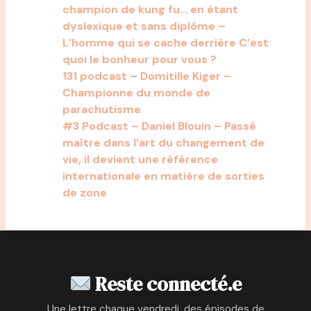
champion de kung fu… en étant
dyslexique et sans diplôme –
L’homme qui se cache derrière C’est
quoi le bonheur pour vous ?
131 podcast – Domitille Kiger –
Championne du monde de
parachutisme
#3 Podcast – Daniel Blouin – Passé
maître dans l’art du changement de
vie, il devient une référence
internationale en matière de sorties
de zone
Reste connecté.e
Une lettre chaque vendredi, des épisodes de