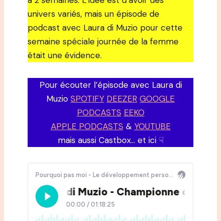
a 2 semaines. L’idée est d’avoir des
univers variés, mais un épisode de
podcast avec Laura di Muzio pour cette
semaine spéciale journée de la femme
était une évidence.
Pour écouter l’épisode avec Laura di
Muzio
SPOTIFY
DEEZER
GOOGLE
PODCASTS
EEKO
APPLE PODCASTS
&
YOUTUBE
mais aussi Castbox… et ici ☟