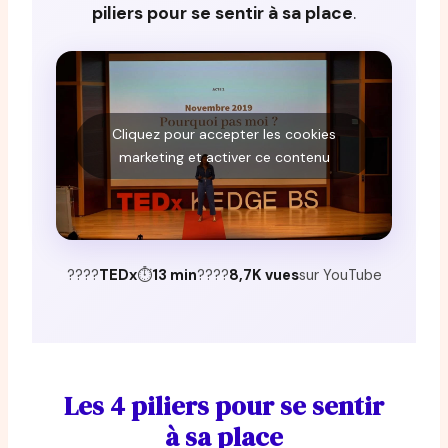
piliers pour se sentir à sa place
.
Cliquez pour accepter les cookies
marketing et activer ce contenu
????
TEDx
⏱
13 min
????
8,7K vues
sur YouTube
Les 4 piliers pour se sentir
à sa place