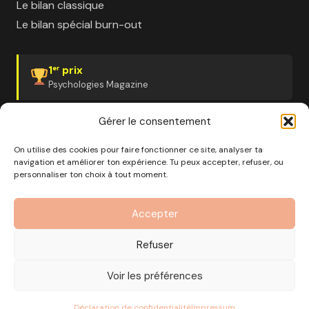
Le bilan classique
Le bilan spécial burn-out
1
prix
er
Psychologies Magazine
Gérer le consentement
On utilise des cookies pour faire fonctionner ce site, analyser ta
navigation et améliorer ton expérience. Tu peux accepter, refuser, ou
© 2026 Pourquoi pas moi · Société à mission · EURL au
personnaliser ton choix à tout moment.
capital de 1000€ · RCS Marseille · SIRET
890 976 699 00037
Accepter
OF n°93 13 18812 13 — Enregistré auprès du préfet de la
région Provence-Alpes-Côte d'Azur
Refuser
CGV
Mentions Légales
Politique de confidentialité
Voir les préférences
Gérer les cookies
Déclaration de confidentialité
Impressum