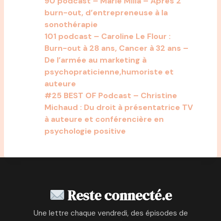
90 podcast – Marie Milla – Après 2
burn-out, d’entrepreneuse à la
sonothérapie
101 podcast – Caroline Le Flour :
Burn-out à 28 ans, Cancer à 32 ans –
De l’armée au marketing à
psychopraticienne,humoriste et
auteure
#25 BEST OF Podcast – Christine
Michaud : Du droit à présentatrice TV
à auteure et conférencière en
psychologie positive
Reste connecté.e
Une lettre chaque vendredi, des épisodes de