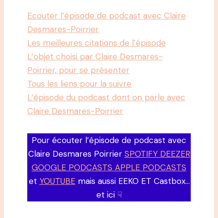
Ecouter l’épisode de podcast avec Claire
Desmares-Poirrier
Les meilleures citations de l’épisode
L’objet choisi par Claire Desmares-
Poirrier, pour se présenter
Tous les liens pour la suivre
L’épisode du podcast dont on parle avec
Claire Desmares-Poirrier
Pour écouter l’épisode de podcast avec
Claire Desmares Poirrier
SPOTIFY DEEZER
GOOGLE PODCASTS APPLE PODCASTS
et
YOUTUBE
mais aussi EEKO ET Castbox…
et ici ☟