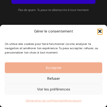
Pas de spam. Tu peux te désinscrire à tout moment.
Gérer le consentement
On utilise des cookies pour faire fonctionner ce site, analyser ta
navigation et améliorer ton expérience. Tu peux accepter, refuser, ou
Encourager chacun à oser écouter sa petite voix.
personnaliser ton choix à tout moment.
Accepter
Refuser
EXPLORER
Podcast
Voir les préférences
Bibliothèque
Déclaration de confidentialité
Impressum
A propos