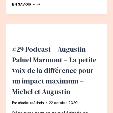
EN
EN SAVOIR +
CHEMIN
PODCAST
:
#2
EMILIE
MARTINET
–
DE
#29 Podcast – Augustin
COMMERCIALE
GRAND
Paluel Marmont – La petite
COMPTE
À
voix de la différence pour
DÉCORATRICE
–
un impact maximum –
ARCHITECTE
D’INTÉRIEUR
Michel et Augustin
Par
charlotteAdmin
22 octobre 2020