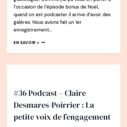
l’occasion de l’épisode bonus de Noël,
quand on est podcaster il arrive d’avoir des
galères. Nous avions fait un 1er
enregistrement…
#37
EN SAVOIR +
PODCAST
–
DR.
HEIDI
SEVESTRE
:
LA
PETITE
#36 Podcast – Claire
VOIX
DES
Desmares-Poirrier : La
GLACIERS
petite voix de l’engagement