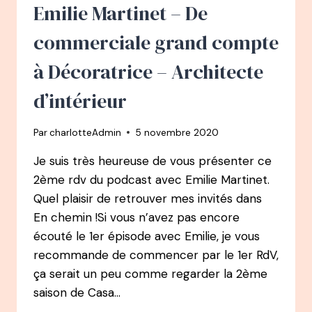
LA
Emilie Martinet – De
PETITE
VOIX
commerciale grand compte
DE
LA
à Décoratrice – Architecte
LUMIÈRE
d’intérieur
Par
charlotteAdmin
5 novembre 2020
Je suis très heureuse de vous présenter ce
2ème rdv du podcast avec Emilie Martinet.
Quel plaisir de retrouver mes invités dans
En chemin !Si vous n’avez pas encore
écouté le 1er épisode avec Emilie, je vous
recommande de commencer par le 1er RdV,
ça serait un peu comme regarder la 2ème
saison de Casa…