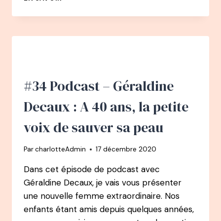
CHEMIN
PODCAST
:
#3
FRANCE
L’HUILLIER
DE
MARKETEUSE
#34 Podcast – Géraldine
À
KINÉSIOLOGUE
Decaux : A 40 ans, la petite
voix de sauver sa peau
Par
charlotteAdmin
17 décembre 2020
Dans cet épisode de podcast avec
Géraldine Decaux, je vais vous présenter
une nouvelle femme extraordinaire. Nos
enfants étant amis depuis quelques années,