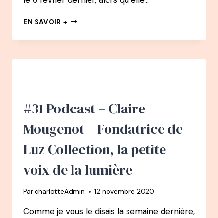
EN
EN SAVOIR +
CHEMIN
PODCAST
:
#
1
–
CYRIELLE
PISAPIA
#31 Podcast – Claire
:
D’ARCHITECTE
Mougenot – Fondatrice de
À
ILLUSTRATRICE
Luz Collection, la petite
voix de la lumière
Par
charlotteAdmin
12 novembre 2020
Comme je vous le disais la semaine dernière,