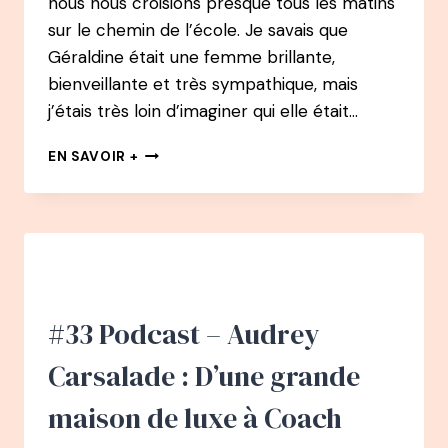
nous nous croisions presque tous les matins
sur le chemin de l’école. Je savais que
Géraldine était une femme brillante,
bienveillante et très sympathique, mais
j’étais très loin d’imaginer qui elle était…
#34
EN SAVOIR +
PODCAST
–
GÉRALDINE
DECAUX
:
A
40
ANS,
#33 Podcast – Audrey
LA
PETITE
Carsalade : D’une grande
VOIX
DE
maison de luxe à Coach
SAUVER
SA