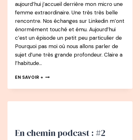
aujourd’hui j’accueil derrière mon micro une
femme extraordinaire. Une très très belle
rencontre. Nos échanges sur Linkedin m’ont
énormément touché et ému. Aujourd’hui
c’est un épisode un petit peu particulier de
Pourquoi pas moi où nous allons parler de
sujet d’une très grande profondeur. Claire a
l’habitude…
#31
EN SAVOIR +
PODCAST
–
CLAIRE
MOUGENOT
–
FONDATRICE
DE
LUZ
En chemin podcast : #2
COLLECTION,