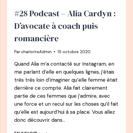
LA
PETITE
#28 Podcast – Alia Cardyn :
VOIX
DE
D’avocate à coach puis
LA
DIFFÉRENCE
romancière
POUR
UN
Par
charlotteAdmin
15 octobre 2020
IMPACT
MAXIMUM
Quand Alia m’a contacté sur Instagram, en
–
me parlant d’elle en quelques lignes, j’étais
MICHEL
ET
très très loin d’imaginer qu’elle femme était
AUGUSTIN
derrière ce compte. Alia fait clairement
partie de ces femmes que j’admire, avec
une force et un recul sur les choses qu’il fait
qu’elle est aujourd’hui à sa place. Vous allez
donc découvrir dans…
#28