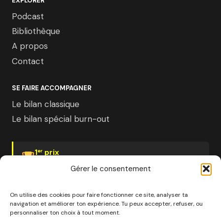
EXPLORER
Podcast
Bibliothèque
A propos
Contact
SE FAIRE ACCOMPAGNER
Le bilan classique
Le bilan spécial burn-out
1
prix
er
Psychologies Magazine
Gérer le consentement
On utilise des cookies pour faire fonctionner ce site, analyser ta
navigation et améliorer ton expérience. Tu peux accepter, refuser, ou
personnaliser ton choix à tout moment.
© 2026 Pourquoi pas moi · Société à mission · EURL au