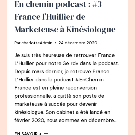
En chemin podcast : #3
VOIX
DE
France l’Huillier de
L’ENGAGEMENT
Marketeuse à Kinésiologue
Par
charlotteAdmin
24 décembre 2020
Je suis très heureuse de retrouver France
L’Huillier pour notre 3e rdv dans le podcast.
Depuis mars dernier, je retrouve France
L’Huillier dans le podcast #EnChemin.
France est en pleine reconversion
professionnelle, a quitté son poste de
marketeuse à succès pour devenir
kinésiologue. Son cabinet a été lancé en
février 2020, nous sommes en décembre…
EN
EN SAVOIR +