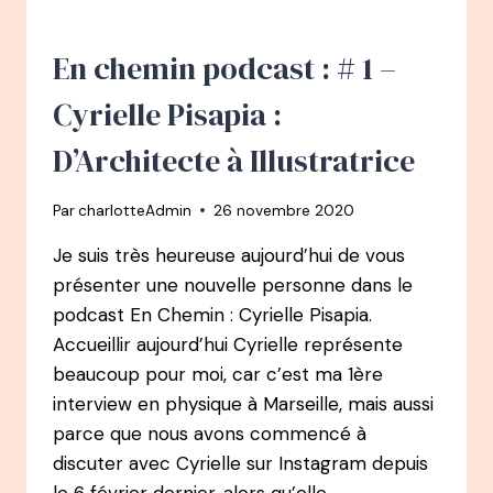
D’UNE
GRANDE
MAISON
En chemin podcast : # 1 –
DE
LUXE
Cyrielle Pisapia :
À
COACH
D’Architecte à Illustratrice
NATUROPATHE
Par
charlotteAdmin
26 novembre 2020
Je suis très heureuse aujourd’hui de vous
présenter une nouvelle personne dans le
podcast En Chemin : Cyrielle Pisapia.
Accueillir aujourd’hui Cyrielle représente
beaucoup pour moi, car c’est ma 1ère
interview en physique à Marseille, mais aussi
parce que nous avons commencé à
discuter avec Cyrielle sur Instagram depuis
le 6 février dernier, alors qu’elle…