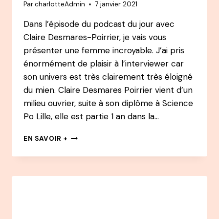
Par
charlotteAdmin
7 janvier 2021
Dans l’épisode du podcast du jour avec
Claire Desmares-Poirrier, je vais vous
présenter une femme incroyable. J’ai pris
énormément de plaisir à l’interviewer car
son univers est très clairement très éloigné
du mien. Claire Desmares Poirrier vient d’un
milieu ouvrier, suite à son diplôme à Science
Po Lille, elle est partie 1 an dans la…
#36
EN SAVOIR +
PODCAST
–
CLAIRE
DESMARES-
POIRRIER
:
LA
PETITE