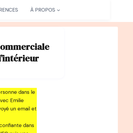
RENCES
À PROPOS
 commerciale
’intérieur
ersonne dans le
vec Emilie
nvoyé un email et
 confiante dans