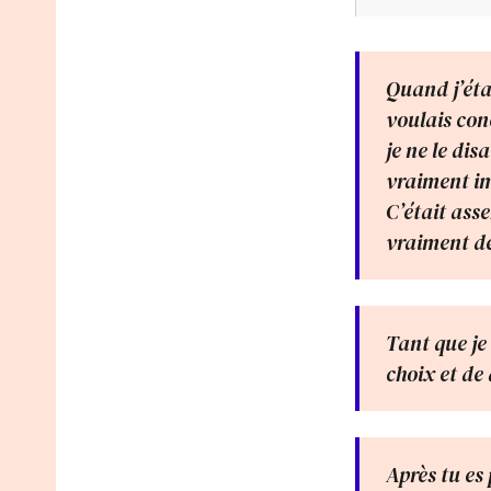
Quand j’étai
voulais con
je ne le dis
vraiment imp
C’était ass
vraiment de
Tant que je
choix et de 
Après tu es