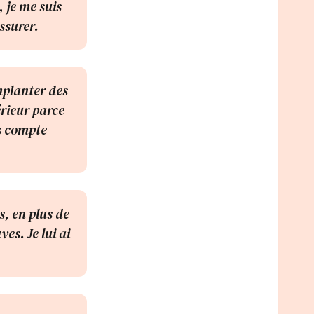
, je me suis
ssurer.
implanter des
érieur parce
is compte
s, en plus de
s. Je lui ai