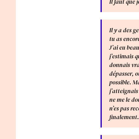
Il faut que 
Il y a des g
tu as encore
J’ai eu beau
j’estimais q
donnais vra
dépasser, o
possible. M
j’atteignais
ne me le do
n’es pas rec
finalement.