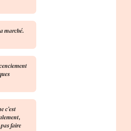
a a marché.
licenciement
ques
e c’est
nalement,
 pas faire