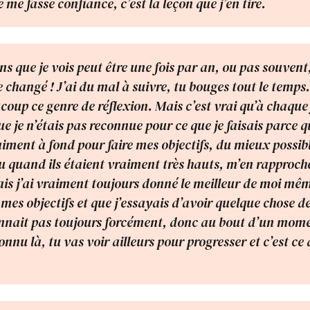
je me fasse confiance, c’est la leçon que j’en tire.
ens que je vois peut être une fois par an, ou pas souven
 changé ! J’ai du mal à suivre, tu bouges tout le temps.
coup ce genre de réflexion. Mais c’est vrai qu’à chaque f
ue je n’étais pas reconnue pour ce que je faisais parce q
iment à fond pour faire mes objectifs, du mieux possibl
u quand ils étaient vraiment très hauts, m’en rapproche
ais j’ai vraiment toujours donné le meilleur de moi mê
 mes objectifs et que j’essayais d’avoir quelque chose d
nnait pas toujours forcément, donc au bout d’un mom
onnu là, tu vas voir ailleurs pour progresser et c’est ce q