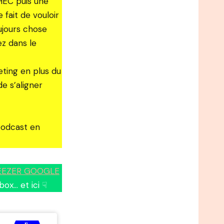
 HEC puis une
fait de vouloir
ujours chose
ez dans le
eting en plus du
e s’aligner
 podcast en
EEZER
GOOGLE
ox… et ici ☟