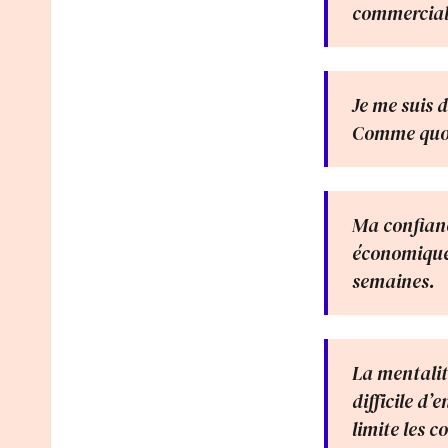
commerciale,
Je me suis d
Comme quoi, 
Ma confiance
économique 
semaines.
La mentalité
difficile d
limite les c