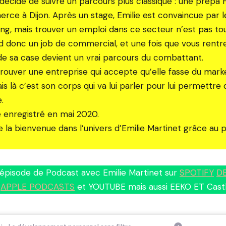
e décide de suivre un parcours plus classique : une prépa
ce à Dijon. Après un stage, Emilie est convaincue par le 
ing, mais trouver un emploi dans ce secteur n’est pas to
end donc un job de commercial, et une fois que vous rentr
 de sa case devient un vrai parcours du combattant.
r trouver une entreprise qui accepte qu’elle fasse du mark
 là c’est son corps qui va lui parler pour lui permettre d
.
é enregistré en mai 2020.
e la bienvenue dans l’univers d’Emilie Martinet grâce au
’épisode de Podcast avec Emilie Martinet sur
SPOTIFY
D
APPLE PODCASTS
et YOUTUBE mais aussi EEKO ET Castb