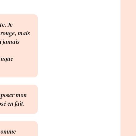
te. Je
 rouge, mais
ai jamais
manque
imposer mon
sé en fait.
é comme