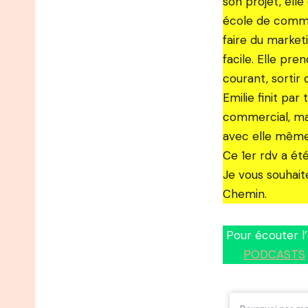
son projet, ell
école de commer
faire du market
facile. Elle pr
courant, sortir
Emilie finit pa
commercial, mais
avec elle même
Ce 1er rdv a ét
Je vous souhait
Chemin.
Pour écouter l
PODCASTS