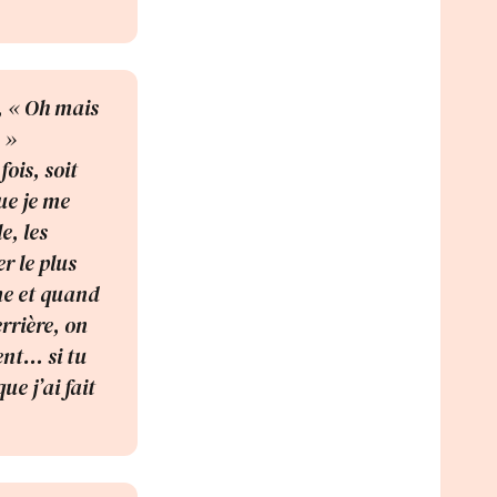
t, « Oh mais
 »
ois, soit
ue je me
e, les
r le plus
me et quand
errière, on
ent… si tu
ue j’ai fait