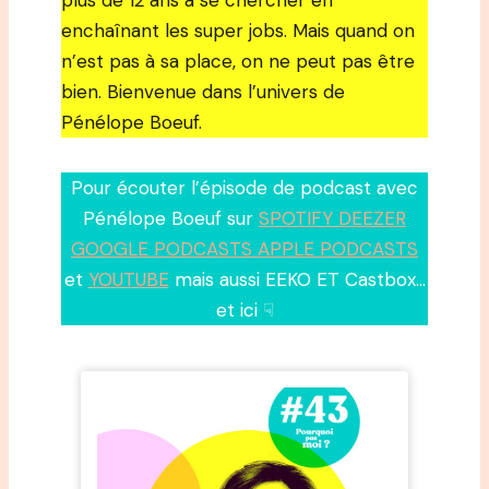
plus de 12 ans à se chercher en
enchaînant les super jobs. Mais quand on
n’est pas à sa place, on ne peut pas être
bien. Bienvenue dans l’univers de
Pénélope Boeuf.
Pour écouter l’épisode de podcast avec
Pénélope Boeuf sur
SPOTIFY DEEZER
GOOGLE PODCASTS APPLE PODCASTS
et
YOUTUBE
mais aussi EEKO ET Castbox…
et ici ☟