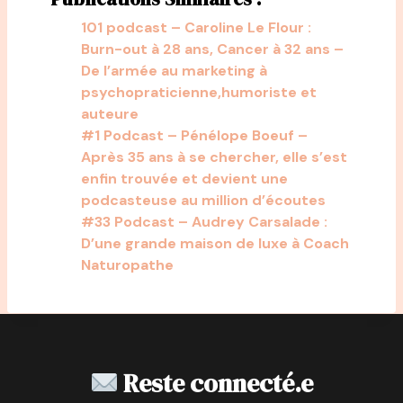
101 podcast – Caroline Le Flour :
Burn-out à 28 ans, Cancer à 32 ans –
De l’armée au marketing à
psychopraticienne,humoriste et
auteure
#1 Podcast – Pénélope Boeuf –
Après 35 ans à se chercher, elle s’est
enfin trouvée et devient une
podcasteuse au million d’écoutes
#33 Podcast – Audrey Carsalade :
D’une grande maison de luxe à Coach
Naturopathe
Reste connecté.e