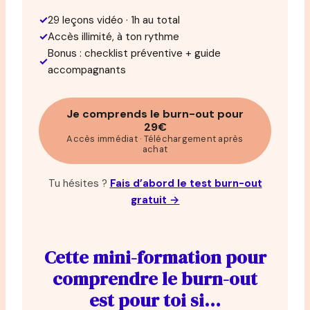
✓
29 leçons vidéo · 1h au total
✓
Accès illimité, à ton rythme
Bonus : checklist préventive + guide
✓
accompagnants
Je comprends le burn-out pour
29€
Accès immédiat · Téléchargement après
achat
Tu hésites ?
Fais d’abord le test burn-out
gratuit →
Cette mini-formation pour
comprendre le burn-out
est pour toi si…