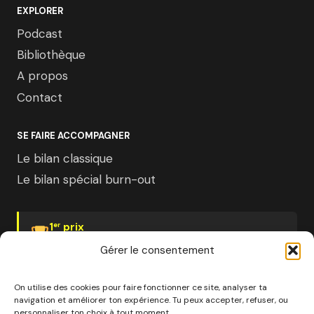
EXPLORER
Podcast
Bibliothèque
A propos
Contact
SE FAIRE ACCOMPAGNER
Le bilan classique
Le bilan spécial burn-out
1
prix
er
Psychologies Magazine
Gérer le consentement
On utilise des cookies pour faire fonctionner ce site, analyser ta
navigation et améliorer ton expérience. Tu peux accepter, refuser, ou
personnaliser ton choix à tout moment.