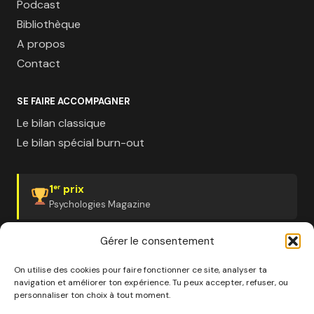
Podcast
Bibliothèque
A propos
Contact
SE FAIRE ACCOMPAGNER
Le bilan classique
Le bilan spécial burn-out
1
prix
er
Psychologies Magazine
Gérer le consentement
On utilise des cookies pour faire fonctionner ce site, analyser ta
navigation et améliorer ton expérience. Tu peux accepter, refuser, ou
© 2026 Pourquoi pas moi · Société à mission · EURL au
personnaliser ton choix à tout moment.
capital de 1000€ · RCS Marseille · SIRET