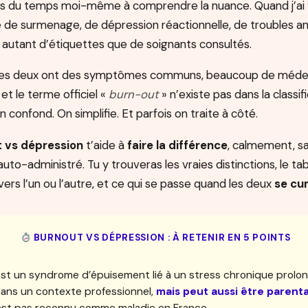
is du temps moi-même à comprendre la nuance. Quand j’a
é de surmenage, de dépression réactionnelle, de troubles a
autant d’étiquettes que de soignants consultés.
: les deux ont des symptômes communs, beaucoup de médec
et le terme officiel «
burn-out
» n’existe pas dans la classi
n confond. On simplifie. Et parfois on traite à côté.
 vs dépression
t’aide à
faire la différence
, calmement, s
uto-administré. Tu y trouveras les vraies distinctions, le ta
vers l’un ou l’autre, et ce qui se passe quand les deux
se cu
BURNOUT VS DÉPRESSION : À RETENIR EN 5 POINTS
st un syndrome d’épuisement lié à un stress chronique prolongé
ans un contexte professionnel,
mais peut aussi être parental