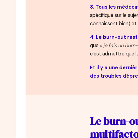
3. Tous les médeci
spécifique sur le suj
connaissent bien) et
4. Le burn-out res
que «
je fais un burn
c’est admettre que le
Et il y a une derniè
des troubles dépre
Le burn-o
multifacto