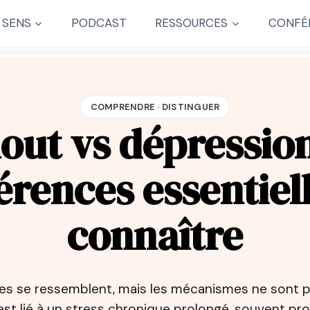
 SENS
PODCAST
RESSOURCES
CONFÉ
COMPRENDRE · DISTINGUER
out vs dépression 
érences essentiel
connaître
s se ressemblent, mais les mécanismes ne sont p
st lié à un stress chronique prolongé, souvent prof