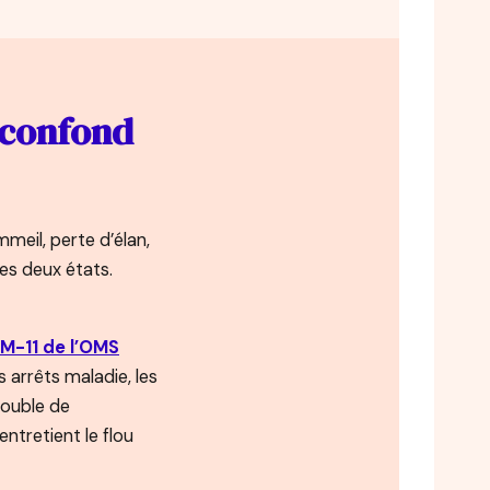
 confond
meil, perte d’élan,
 les deux états.
IM-11 de l’OMS
 arrêts maladie, les
rouble de
entretient le flou