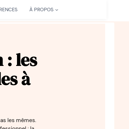
RENCES
À PROPOS
: les
les à
as les mêmes.
essionnel ; la