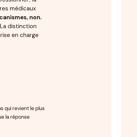
ères médicaux
canismes, non.
 La distinction
rise en charge
s qui revient le plus
e la réponse