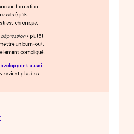
aucune formation
ssifs (qu’ils
stress chronique.
e dépression
» plutôt
mettre un burn-out,
nnellement compliqué.
éveloppent aussi
y revient plus bas.
t