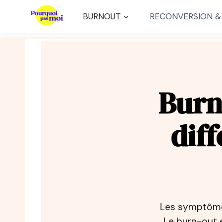
Aller
BURNOUT
RECONVERSION &
au
contenu
Burn
diff
Les symptôme
Le burn-out e