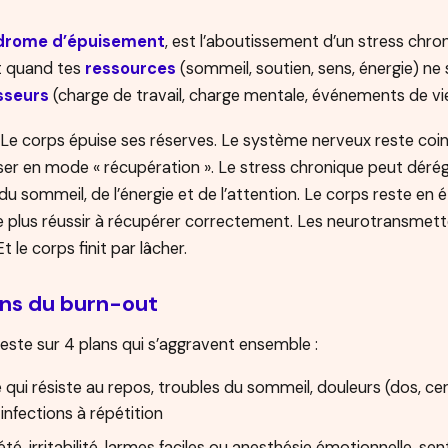
drome d’épuisement
, est l’aboutissement d’un stress chro
nt quand tes
ressources
(sommeil, soutien, sens, énergie) ne 
sseurs
(charge de travail, charge mentale, événements de vie,
. Le corps épuise ses réserves. Le système nerveux reste coi
ser en mode « récupération ». Le stress chronique peut déré
du sommeil, de l’énergie et de l’attention. Le corps reste en é
e plus réussir à récupérer correctement. Les neurotransmett
 le corps finit par lâcher.
ons du burn-out
este sur 4 plans qui s’aggravent ensemble :
e qui résiste au repos, troubles du sommeil, douleurs (dos, cer
 infections à répétition
été, irritabilité, larmes faciles ou anesthésie émotionnelle, se