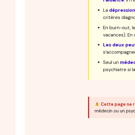
l’aidance
. Il 
La
dépressio
critères diagn
En burn-out, 
vacances). En 
Les deux peu
s’accompagner 
Seul un
médec
psychiatre si l
Cette page ne 
médecin ou un psyc