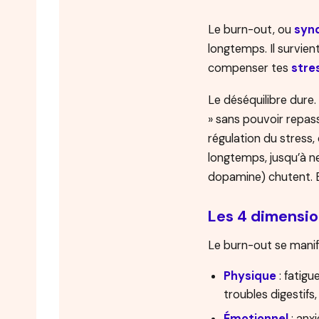
Le burn-out, ou
syn
longtemps. Il survie
compenser tes
stre
Le déséquilibre dure
» sans pouvoir repas
régulation du stress, 
longtemps, jusqu’à n
dopamine) chutent. Et
Les 4 dimensi
Le burn-out se manif
Physique
: fatigu
troubles digestifs,
Émotionnel
: anxi