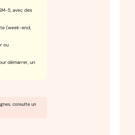
DSM-5, avec des
te (week-end,
r ou
our démarrer, un
ignes, consulte un