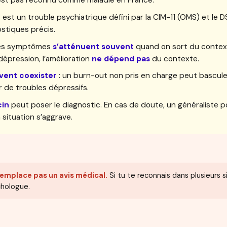
n’est pas reconnu comme maladie en France.
n
est un trouble psychiatrique défini par la CIM-11 (OMS) et le 
ostiques précis.
les symptômes
s’atténuent souvent
quand on sort du contex
dépression, l’amélioration
ne dépend pas
du contexte.
vent coexister
: un burn-out non pris en charge peut bascule
de troubles dépressifs.
in
peut poser le diagnostic. En cas de doute, un généraliste p
a situation s’aggrave.
remplace pas un avis médical.
Si tu te reconnais dans plusieurs s
hologue.