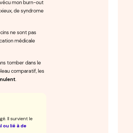
i vécu mon burn-out
nxieux, de syndrome
ins ne sont pas
fication médicale
ans tomber dans le
bleau comparatif, les
mulent
.
. Il survient le
 ou lié à de