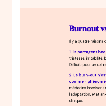
Burnout vs
Il y a quatre raisons
1. Ils partagent b
tristesse, irritabilit
Difficile pour un œil 
2. Le burn-out n’es
comme « phénomène 
médecins inscrivent 
l’adaptation, état an
clinique.