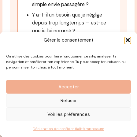
simple envie passagère ?
Y a-t-il un besoin que je néglige
depuis trop longtemps — est-ce
que je l’ai nommé ?
Gérer le consentement
On utilise des cookies pour faire fonctionner ce site, analyser ta
navigation et améliorer ton expérience. Tu peux accepter, refuser, ou
personnaliser ton choix à tout moment.
SESSION 6
Accepter
Avancer dans la durée —
choisir au lieu de subir,
Refuser
encore
Voir les préférences
Se réaligner une fois, ce n’est pas une ligne
Déclaration de confidentialité
Impressum
d’arrivée. La vie bouge, toi aussi. L’idée n’est