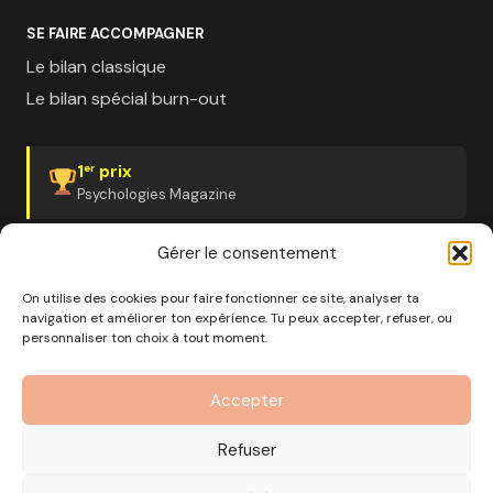
SE FAIRE ACCOMPAGNER
Le bilan classique
Le bilan spécial burn-out
1
prix
er
Psychologies Magazine
Gérer le consentement
On utilise des cookies pour faire fonctionner ce site, analyser ta
navigation et améliorer ton expérience. Tu peux accepter, refuser, ou
© 2026 Pourquoi pas moi · Société à mission · EURL au
personnaliser ton choix à tout moment.
capital de 1000€ · RCS Marseille · SIRET
890 976 699 00037
Accepter
OF n°93 13 18812 13 — Enregistré auprès du préfet de la
région Provence-Alpes-Côte d'Azur
Refuser
CGV
Mentions Légales
Politique de confidentialité