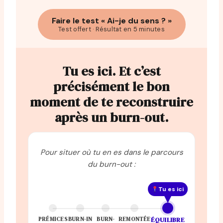
Faire le test « Ai-je du sens ? »
Test offert · Résultat en 5 minutes
Tu es ici. Et c’est
précisément le bon
moment de te reconstruire
après un burn-out.
Pour situer où tu en es dans le parcours
du burn-out :
Tu es ici
PRÉMICES
BURN-IN
BURN-
REMONTÉE
ÉQUILIBRE