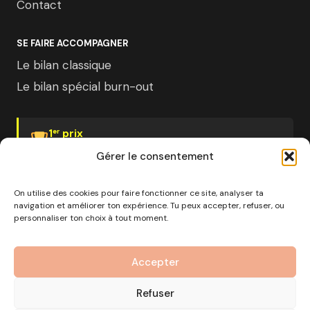
Contact
SE FAIRE ACCOMPAGNER
Le bilan classique
Le bilan spécial burn-out
1
prix
er
Psychologies Magazine
Gérer le consentement
On utilise des cookies pour faire fonctionner ce site, analyser ta
navigation et améliorer ton expérience. Tu peux accepter, refuser, ou
personnaliser ton choix à tout moment.
© 2026 Pourquoi pas moi · Société à mission · EURL au
capital de 1000€ · RCS Marseille · SIRET
Accepter
890 976 699 00037
OF n°93 13 18812 13 — Enregistré auprès du préfet de la
Refuser
région Provence-Alpes-Côte d'Azur