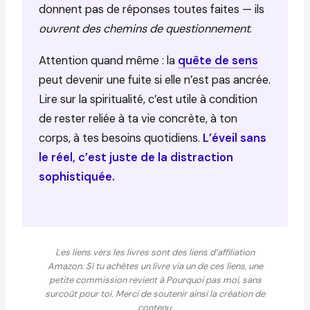
donnent pas de réponses toutes faites — ils
ouvrent des chemins de questionnement
.
Attention quand même : la
quête de sens
peut devenir une fuite si elle n’est pas ancrée.
Lire sur la spiritualité, c’est utile à condition
de rester reliée à ta vie concrète, à ton
corps, à tes besoins quotidiens.
L’éveil sans
le réel, c’est juste de la distraction
sophistiquée.
Les liens vers les livres sont des liens d’affiliation
Amazon. Si tu achètes un livre via un de ces liens, une
petite commission revient à Pourquoi pas moi, sans
surcoût pour toi. Merci de soutenir ainsi la création de
contenu.