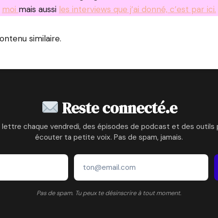
moi
mais aussi
les interviews que j’ai donné, c’est par ici.
contenu similaire.
Reste connecté.e
 lettre chaque vendredi, des épisodes de podcast et des outils 
écouter ta petite voix. Pas de spam, jamais.
Pas de spam. Tu peux te désinscrire à tout moment.