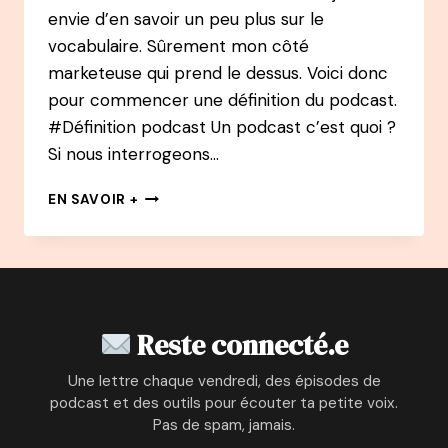
envie d’en savoir un peu plus sur le
vocabulaire. Sûrement mon côté
marketeuse qui prend le dessus. Voici donc
pour commencer une définition du podcast.
#Définition podcast Un podcast c’est quoi ?
Si nous interrogeons…
LE
EN SAVOIR +
DICO
DU
PODCAST
–
LA
DÉFINITION
Reste connecté.e
D’UN
PODCAST
Une lettre chaque vendredi, des épisodes de
podcast et des outils pour écouter ta petite voix.
Pas de spam, jamais.