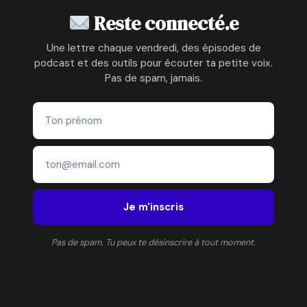
ECLAIRAGE
Reste connecté.e
6
Une lettre chaque vendredi, des épisodes de
podcast et des outils pour écouter ta petite voix.
Pas de spam, jamais.
Je m'inscris
Pas de spam. Tu peux te désinscrire à tout moment.