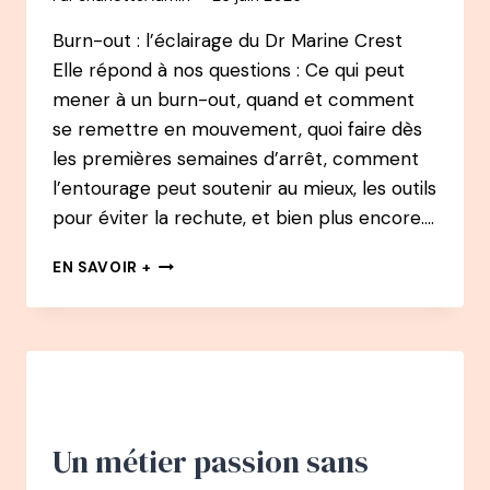
Burn-out : l’éclairage du Dr Marine Crest
Elle répond à nos questions : Ce qui peut
mener à un burn-out, quand et comment
se remettre en mouvement, quoi faire dès
les premières semaines d’arrêt, comment
l’entourage peut soutenir au mieux, les outils
pour éviter la rechute, et bien plus encore….
146
EN SAVOIR +
PODCAST
–
BURN-
OUT
:
L’ÉCLAIRAGE
DU
DR
Un métier passion sans
MARINE