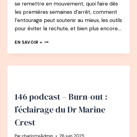
se remettre en mouvement, quoi faire dès
les premières semaines d’arrêt, comment
l’entourage peut soutenir au mieux, les outils
pour éviter la rechute, et bien plus encore….
147
EN SAVOIR +
PODCAST
–
BURN-
OUT
:
L’ÉCLAIRAGE
DE
LA
146 podcast – Burn-out :
PSYCHOLOGUE
LAURENCE
l’éclairage du Dr Marine
ADJADJ
Crest
Par
charlotteAdmin
26 juin 2025