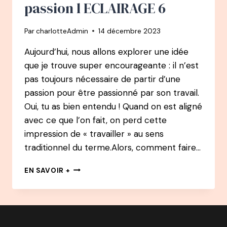
CREST
passion l ECLAIRAGE 6
Par
charlotteAdmin
14 décembre 2023
Aujourd’hui, nous allons explorer une idée
que je trouve super encourageante : il n’est
pas toujours nécessaire de partir d’une
passion pour être passionné par son travail.
Oui, tu as bien entendu ! Quand on est aligné
avec ce que l’on fait, on perd cette
impression de « travailler » au sens
traditionnel du terme.Alors, comment faire…
UN
EN SAVOIR +
MÉTIER
PASSION
SANS
PASSION
L