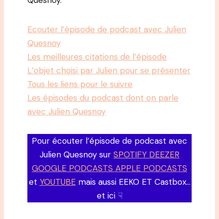
Quesnoy.
Ecouter l’épisode de podcast avec Julien
Quesnoy
Les meilleures citations de l’épisode
L’objet choisi par Julien pour se présenter
Tous les liens pour le suivre
Les épisodes du podcast dont on parle
avec Julien Quesnoy
Pour écouter l’épisode de podcast avec
Julien Quesnoy sur
SPOTIFY DEEZER
GOOGLE PODCASTS APPLE PODCASTS
et
YOUTUBE
mais aussi EEKO ET Castbox…
et ici ☟