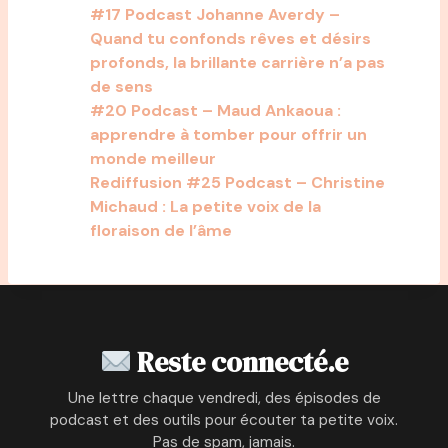
#17 Podcast Johanne Averdy –
Quand tu confonds rêves et désirs
profonds, la brillante carrière n’a pas
de sens
#20 Podcast – Maud Ankaoua :
apprendre à tomber pour offrir un
monde meilleur
Rediffusion #25 Podcast – Christine
Michaud : La petite voix de la
floraison de l’âme
Reste connecté.e
Une lettre chaque vendredi, des épisodes de
podcast et des outils pour écouter ta petite voix.
Pas de spam, jamais.