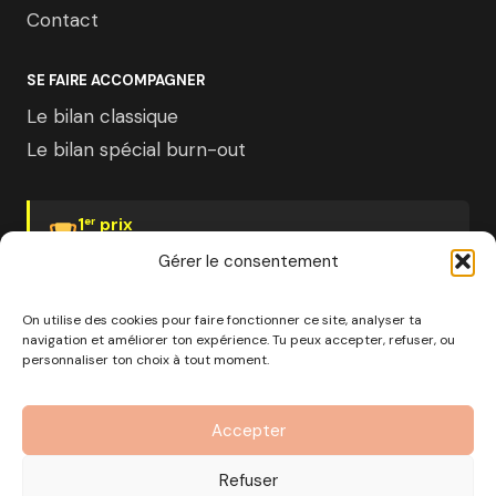
Contact
SE FAIRE ACCOMPAGNER
Le bilan classique
Le bilan spécial burn-out
1
prix
er
Psychologies Magazine
Gérer le consentement
On utilise des cookies pour faire fonctionner ce site, analyser ta
navigation et améliorer ton expérience. Tu peux accepter, refuser, ou
personnaliser ton choix à tout moment.
© 2026 Pourquoi pas moi · Société à mission · EURL au
capital de 1000€ · RCS Marseille · SIRET
Accepter
890 976 699 00037
OF n°93 13 18812 13 — Enregistré auprès du préfet de la
Refuser
région Provence-Alpes-Côte d'Azur