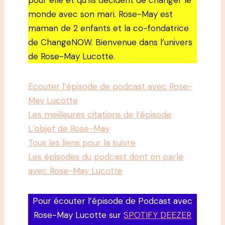
pour elle et qu’ils décident de changer le
monde avec son mari. Rose-May est
maman de 2 enfants et la co-fondatrice
de ChangeNOW. Bienvenue dans l’univers
de Rose-May Lucotte.
Ecouter l’épisode de podcast avec Rose-
May Lucotte
Les meilleures citations de l’épisode
L’objet de Rose-May
Tous les liens pour la suivre
Les épisodes du podcast dont on parle
avec Rose-May Lucotte
Pour écouter l’épisode de Podcast avec
Rose-May Lucotte sur
SPOTIFY DEEZER