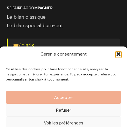
SE FAIRE ACCOMPAGNER
Le bilan classique
Le bilan spécial burn-out
1
prix
er
Psychologies Magazine
Gérer le consentement
On utilise des cookies pour faire fonctionner ce site, analyser ta
navigation et améliorer ton expérience. Tu peux accepter, refuser, ou
personnaliser ton choix à tout moment.
© 2026 Pourquoi pas moi · Société à mission · EURL au
capital de 1000€ · RCS Marseille · SIRET
Accepter
890 976 699 00037
OF n°93 13 18812 13 — Enregistré auprès du préfet de la
Refuser
région Provence-Alpes-Côte d'Azur
CGV
Mentions Légales
Politique de confidentialité
Voir les préférences