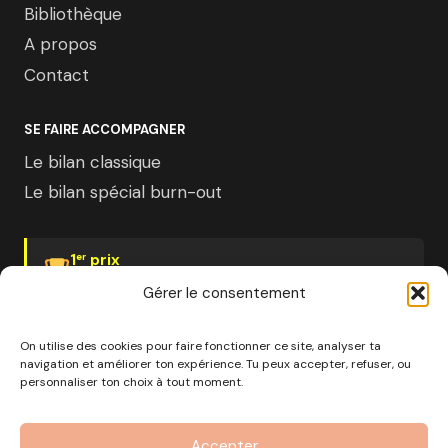
Bibliothèque
A propos
Contact
SE FAIRE ACCOMPAGNER
Le bilan classique
Le bilan spécial burn-out
1
prix
er
Psychologies Magazine
Gérer le consentement
On utilise des cookies pour faire fonctionner ce site, analyser ta
navigation et améliorer ton expérience. Tu peux accepter, refuser, ou
personnaliser ton choix à tout moment.
© 2026 Pourquoi pas moi · Société à mission · EURL au
capital de 1000€ · RCS Marseille · SIRET
Accepter
890 976 699 00037