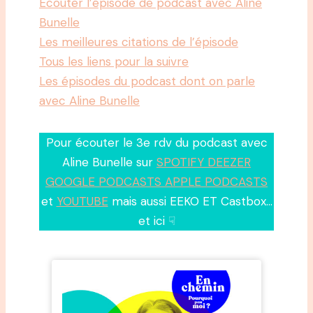
Ecouter l’épisode de podcast avec Aline
Bunelle
Les meilleures citations de l’épisode
Tous les liens pour la suivre
Les épisodes du podcast dont on parle
avec Aline Bunelle
Pour écouter le 3e rdv du podcast avec
Aline Bunelle sur
SPOTIFY DEEZER
GOOGLE PODCASTS APPLE PODCASTS
et
YOUTUBE
mais aussi EEKO ET Castbox…
et ici ☟