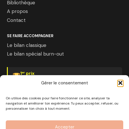
Bibliothèque
A propos
Contact
SE FAIRE ACCOMPAGNER
Le bilan classique
Le bilan spécial burn-out
1
prix
er
Psychologies Magazine
Gérer le consentement
On utilise des cookies pour faire fonctionner ce site, analyser ta
navigation et améliorer ton expérience. Tu peux accepter, refuser, ou
personnaliser ton choix à tout moment.
© 2026 Pourquoi pas moi · Société à mission · EURL au
capital de 1000€ · RCS Marseille · SIRET
Accepter
890 976 699 00037