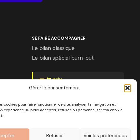
SE FAIRE ACCOMPAGNER
Le bilan classique
Le bilan spécial burn-out
1
prix
er
Psychologies Magazine
Gérer le consentement
es cookies pour faire fonctionner ce site, analyser ta navigation et
on expérience. Tu peux accepter, refuser, ou personnaliser ton choix à
t.
 SIRET 890 976 699 00037
Côte d'Azur
cepter
Refuser
Voir les préférences