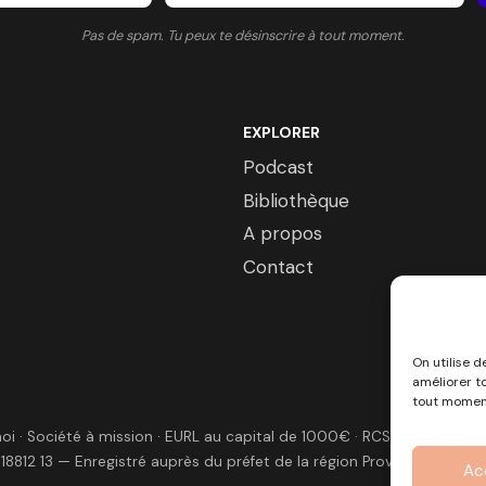
Pas de spam. Tu peux te désinscrire à tout moment.
EXPLORER
Podcast
Bibliothèque
A propos
Contact
On utilise d
améliorer t
tout momen
 · Société à mission · EURL au capital de 1000€ · RCS Marseille ·
 18812 13 — Enregistré auprès du préfet de la région Provence-Alpes-
Ac