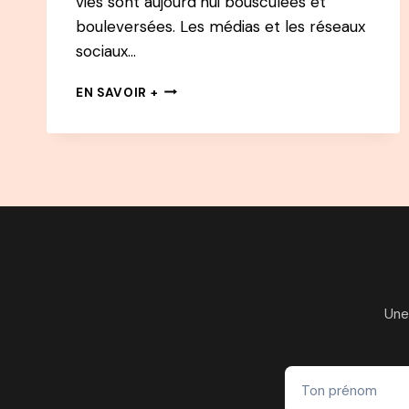
vies sont aujourd’hui bousculées et
bouleversées. Les médias et les réseaux
sociaux…
CÉLÉBRER
EN SAVOIR +
LA
VIE
Une