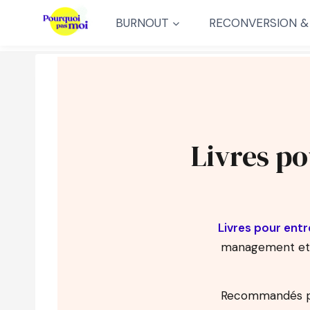
Aller
BURNOUT
RECONVERSION &
au
contenu
Livres po
Livres pour ent
management et l
Recommandés pa