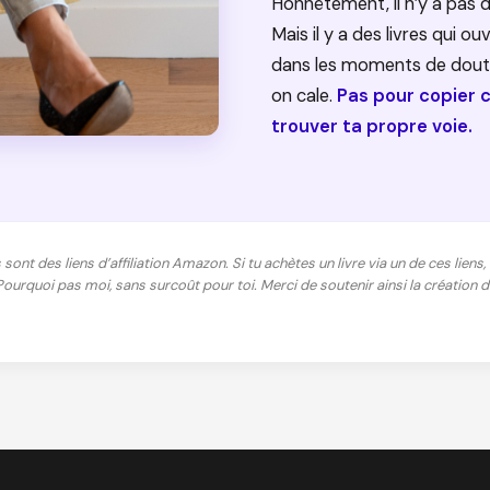
Honnêtement, il n’y a pas 
Mais il y a des livres qui o
dans les moments de doute
on cale.
Pas pour copier c
trouver ta propre voie.
s sont des liens d’affiliation Amazon. Si tu achètes un livre via un de ces lie
Pourquoi pas moi, sans surcoût pour toi. Merci de soutenir ainsi la création 