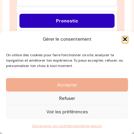
Pronostic
Gérer le consentement
Plusieurs mois à 2 ans pour une
reconstruction durable
On utilise des cookies pour faire fonctionner ce site, analyser ta
navigation et améliorer ton expérience. Tu peux accepter, refuser, ou
personnaliser ton choix à tout moment.
Variable selon le type et la prise en charge
— peut être récurrent
Accepter
Refuser
Tableau pédagogique burnout vs dépression —
pas un diagnostic.
Voir les préférences
Burn-out et dépression peuvent coexister. Seul un
médecin peut trancher.
Déclaration de confidentialité
Impressum