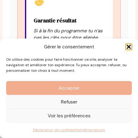
Garantie résultat
Si à la fin du programme tu n’as
pas les clés pour être alignée
avec tes besoins,
Charlotte
Gérer le consentement
Desrosiers, la fondatrice de
Pourquoi pas moi, t’offre un
On utilise des cookies pour faire fonctionner ce site, analyser ta
rendez-vous personnel avec
navigation et améliorer ton expérience. Tu peux accepter, refuser, ou
personnaliser ton choix à tout moment.
elle
.
Accepter
Refuser
Voir les préférences
Tu te sens perdue ?
Déclaration de confidentialité
Impressum