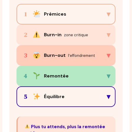
▾
1
Prémices
▾
2
Burn-in
zone critique
▾
3
Burn-out
l’effondrement
▾
4
Remontée
▾
5
Équilibre
Plus tu attends, plus la remontée