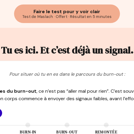
Faire le test pour y voir clair
Test de Maslach · Offert · Résultat en 5 minutes
Tu es ici. Et c’est déjà un signal.
Pour situer où tu en es dans le parcours du burn-out :
tes du burn-out
, ce n’est pas “aller mal pour rien”. C’est souv
 corps commence à envoyer des signaux faibles, avant l’eff
BURN-IN
BURN-OUT
REMONTÉE