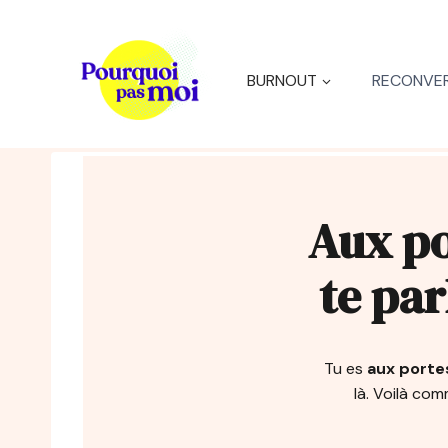
Aller
au
contenu
BURNOUT
RECONVER
Aux po
te par
Tu es
aux porte
là. Voilà co