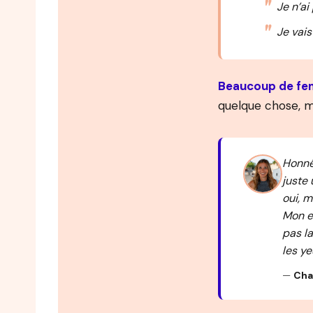
Je n’ai
Je vais
Beaucoup de fe
quelque chose, m
Honnêt
juste 
oui, m
Mon en
pas l
les y
—
Cha