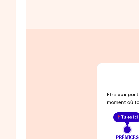
Être
aux por
moment où ton
Tu es ici
PRÉMICES