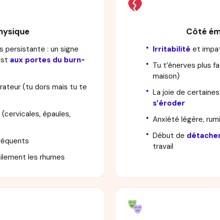
hysique
Côté ém
 persistante : un signe
Irritabilité
et impa
est
aux portes du burn-
Tu t’énerves plus fa
maison)
ateur (tu dors mais tu te
La joie de certain
)
s’éroder
(cervicales, épaules,
Anxiété légère, rum
Début de
détache
fréquents
travail
cilement les rhumes