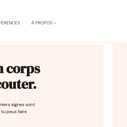
FÉRENCES
À PROPOS
n corps
couter.
miers signes sont
tu peux faire