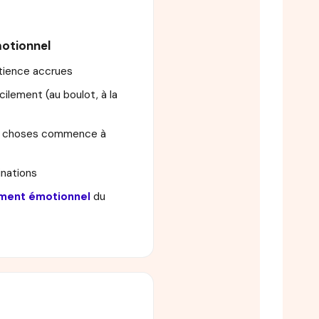
otionnel
tience accrues
cilement (au boulot, à la
es choses commence à
inations
ment émotionnel
du