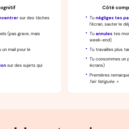
ognitif
Côté comp
oncentrer
sur des tâches
Tu
négliges tes p
l’écran, sauter le d
els (pas grave, mais
Tu
annules
tes mom
week-end)
s un mail pour le
Tu travailles plus ta
Tu consommes un pe
ion
sur des sujets qui
écrans)
Premières remarque
l’air fatiguée. »