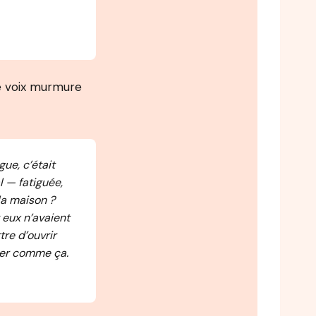
e voix murmure
gue, c’était
l — fatiguée,
la maison ?
t eux n’avaient
re d’ouvrir
nuer comme ça.