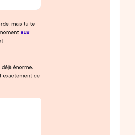
orde, mais tu te
ce moment
aux
nt
t déjà énorme.
est exactement ce