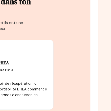
 dans ton
t ils ont une
eur.
DHEA
ÉRATION
oir de récupération ».
cortisol, ta DHEA commence
 permet d’encaisser les