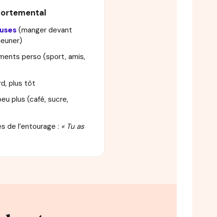
ortemental
auses
(manger devant
éjeuner)
ents perso (sport, amis,
rd, plus tôt
u plus (café, sucre,
s de l’entourage :
« Tu as