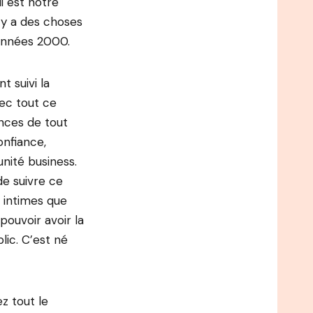
i est notre
l y a des choses
 années 2000.
t suivi la
vec tout ce
ances de tout
onfiance,
nité business.
de suivre ce
 intimes que
pouvoir avoir la
lic. C’est né
ez tout le