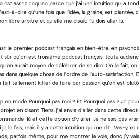
e est assez coquine parce que j’ai une intuition qui a ten
est-à-dire qu’une fois que l’idée, la graine, est plantée,
on libre arbitre et qu’elle me disait: Tu dois aller là.
 est le premier podcast français en bien-être, en psychol
st sûr qu’on est troisième podcast français, toute audien
qu’on aurait moyen de célébrer, de se dire: On le fait, on
s dans quelque chose de l’ordre de l’auto-satisfaction. En
fait tellement kiffer de faire par passion qu’on est plut
up en mode Pourquoi pas moi ? Et Pourquoi pas ? Je peu
projet en disant Tiens, j’ai envie d’aller dans cette directi
mmande-là et cette option d’y aller. Je ne sais pas vra
i je le fais, mais il y a cette intuition qui me dit : Vas-y, 
de, parfois même, pour me montrer la voie, donc j’y vais