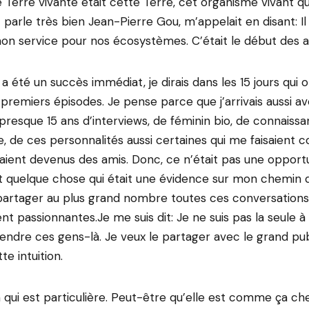
Terre vivante était cette Terre, cet organisme vivant qu
 parle très bien Jean-Pierre Gou, m’appelait en disant: I
 mon service pour nos écosystèmes. C’était le début des
té un succès immédiat, je dirais dans les 15 jours qui on
 premiers épisodes. Je pense parce que j’arrivais aussi a
resque 15 ans d’interviews, de féminin bio, de connaiss
 de ces personnalités aussi certaines qui me faisaient c
taient devenus des amis. Donc, ce n’était pas une opportu
t quelque chose qui était une évidence sur mon chemin 
partager au plus grand nombre toutes ces conversations
nt passionnantes.Je me suis dit: Je ne suis pas la seule à 
endre ces gens-là. Je veux le partager avec le grand pub
e intuition.
on qui est particulière. Peut-être qu’elle est comme ça ch