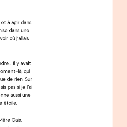
 et à agir dans
mise dans une
ir où j’allais
dre… Il y avait
moment-là, qui
ue de rien. Sur
s pas si je l’ai
onne aussi une
 étoile.
Mère Gaia,