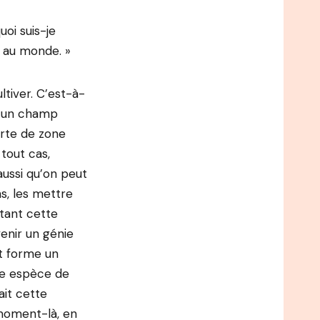
oi suis-je
i au monde. »
ltiver. C’est-à-
ns un champ
orte de zone
tout cas,
aussi qu’on peut
s, les mettre
étant cette
venir un génie
ut forme un
ne espèce de
ait cette
 moment-là, en