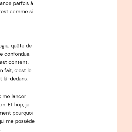
dance parfois à
 c’est comme si
ogie, quête de
ce confondue.
 est content,
 fait, c’est le
ôt là-dedans.
x me lancer
on. Et hop, je
iment pourquoi
et qui me possède
.