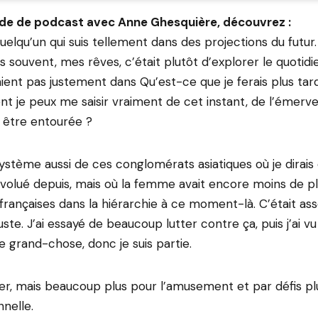
de de podcast avec Anne Ghesquière, découvrez :
quelqu’un qui suis tellement dans des projections du futu
dis souvent, mes rêves, c’était plutôt d’explorer le quotidi
ient pas justement dans Qu’est-ce que je ferais plus tard
t je peux me saisir vraiment de cet instant, de l’émerve
 être entourée ?
 système aussi de ces conglomérats asiatiques où je dirais
volué depuis, mais où la femme avait encore moins de p
 françaises dans la hiérarchie à ce moment-là. C’était as
uste. J’ai essayé de beaucoup lutter contre ça, puis j’ai vu
e grand-chose, donc je suis partie.
r, mais beaucoup plus pour l’amusement et par défis pl
nelle.