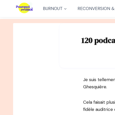
Aller
BURNOUT
RECONVERSION &
au
contenu
120 podca
Je suis tellem
Ghesquière.
Cela faisait plu
fidèle auditrice