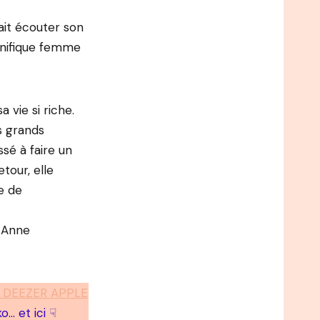
ait écouter son
agnifique femme
 vie si riche.
s grands
sé à faire un
tour, elle
e de
d’Anne
 DEEZER APPLE
… et ici ☟