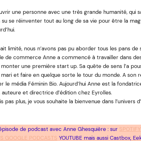
uvrir une personne avec une très grande humanité, qui s
 a su se réinventer tout au long de sa vie pour être la m
rd’hui.
it limité, nous n’avons pas pu aborder tous les pans de sa
ole de commerce Anne a commencé à travailler dans de
 monter une première start up. Sa quête de sens l’a pous
mari et faire en quelque sorte le tour du monde. A son re
r le média Féminin Bio. Aujourd’hui Anne est la fondatric
uteure et directrice d’édition chez Eyrolles.
is pas plus, je vous souhaite la bienvenue dans l’univers 
’épisode de podcast avec Anne Ghesquière : sur
SPOTIFY
S GOOGLE PODCASTS
YOUTUBE mais aussi Castbox, Eeko