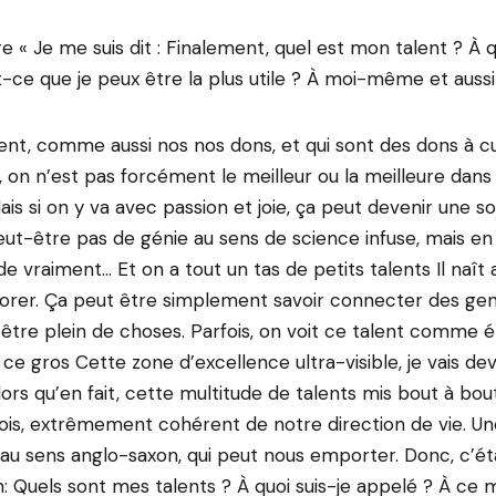
 « Je me suis dit : Finalement, quel est mon talent ? À qu
-ce que je peux être la plus utile ? À moi-même et auss
lent, comme aussi nos nos dons, et qui sont des dons à cu
s, on n’est pas forcément le meilleur ou la meilleure da
ais si on y va avec passion et joie, ça peut devenir une s
eut-être pas de génie au sens de science infuse, mais en 
e vraiment… Et on a tout un tas de petits talents Il naît 
orer. Ça peut être simplement savoir connecter des gen
t être plein de choses. Parfois, on voit ce talent comme 
 ce gros Cette zone d’excellence ultra-visible, je vais de
Alors qu’en fait, cette multitude de talents mis bout à bo
ois, extrêmement cohérent de notre direction de vie. U
au sens anglo-saxon, qui peut nous emporter. Donc, c’ét
: Quels sont mes talents ? À quoi suis-je appelé ? À ce