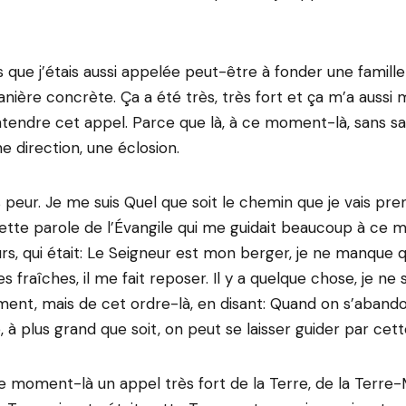
s que j’étais aussi appelée peut-être à fonder une famille
ière concrète. Ça a été très, très fort et ça m’a aussi 
tendre cet appel. Parce que là, à ce moment-là, sans savo
 une direction, une éclosion.
s peur. Je me suis Quel que soit le chemin que je vais pren
ette parole de l’Évangile qui me guidait beaucoup à ce 
rs, qui était: Le Seigneur est mon berger, je ne manque q
 fraîches, il me fait reposer. Il y a quelque chose, je ne sai
ment, mais de cet ordre-là, en disant: Quand on s’aband
à plus grand que soit, on peut se laisser guider par cette
 ce moment-là un appel très fort de la Terre, de la Terre-