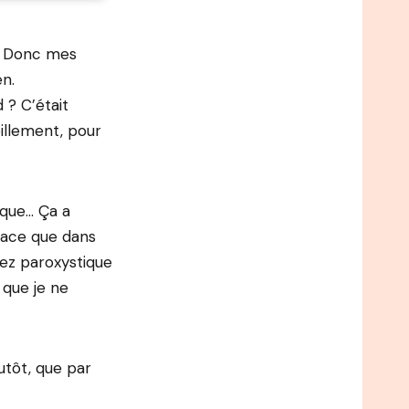
r. Donc mes
en.
 ? C’était
illement, pour
 que… Ça a
lace que dans
sez paroxystique
 que je ne
utôt, que par