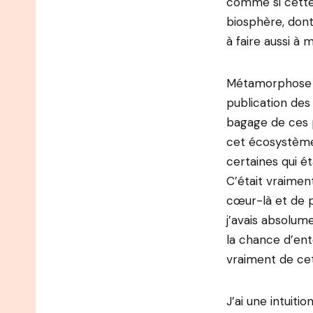
comme si cette 
biosphère, dont
à faire aussi à
Métamorphose a é
publication des
bagage de ces p
cet écosystème,
certaines qui é
C’était vraimen
cœur-là et de 
j’avais absolume
la chance d’ent
vraiment de cett
J’ai une intuiti