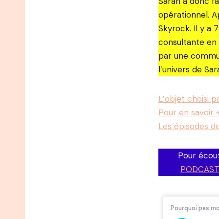
Sarah a donc fa
opérationnel. A
Skyrock. Il y a 
consultante en i
par une commun
l’univers de Sar
L’objet choisi 
Pour en savoir 
Les épisodes d
Pour écout
PODCAST