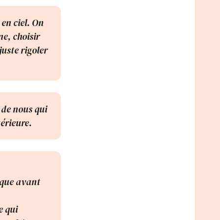
 en ciel. On
ne, choisir
juste rigoler
r de nous qui
térieure.
gique avant
e qui