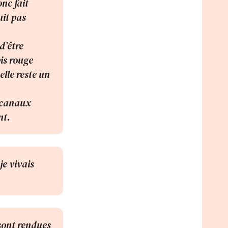
nc fait
uit pas
d’être
pis rouge
elle reste un
s canaux
nt.
je vivais
 sont rendues