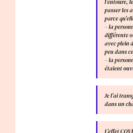
l’entoure, l
passer les a
parce qu’ell
– la personn
différente ou
avec plein d
peu dans ce
– la person
étaient ouv
Je l’ai tran
dans un cham
L’effet COV