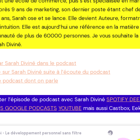
it une école de commerce, puis s’est spécialisée en mar
près 9 ans de marketing, son dernier poste étant chef d
7 ans, Sarah ose et se lance. Elle devient Auteure, formatr
ntuition. Elle est aujourd’hui une référence en la matière 
auté de plus de 60000 personnes. Je vous souhaite la
ah Diviné.
par Sarah Diviné dans le podcast
+ sur Sarah Diviné suite à l’écoute du podcast
e podcast dont on parle
er l’épisode de podcast avec Sarah Diviné
SPOTIFY DEE
S GOOGLE PODCASTS
YOUTUBE
mais aussi Castbox, Eek