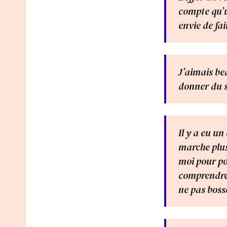
compte qu’un
envie de fai
J’aimais be
donner du 
Il y a eu un
marche plus.
moi pour po
comprendre 
ne pas boss