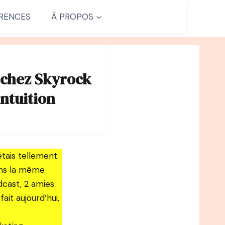
RENCES
À PROPOS
t chez Skyrock
intuition
’étais tellement
dans la même
cast, 2 amies
it aujourd’hui,