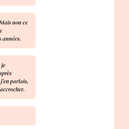
. Mais non ce
e
s années.
 je
après
j’en parlais,
d’accrocher.