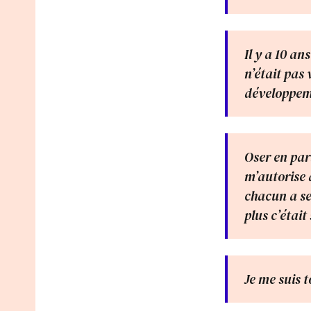
Il y a 10 an
n’était pas
développeme
Oser en par
m’autorise à
chacun a ses
plus c’était
Je me suis 