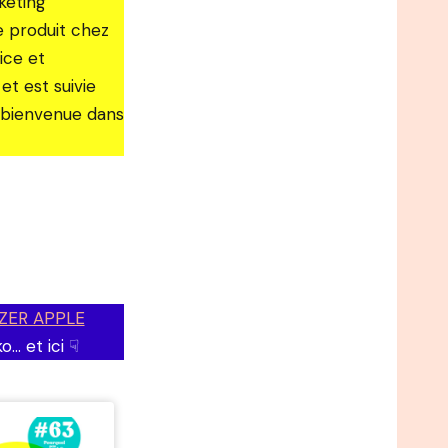
keting
e produit chez
ice et
et est suivie
 bienvenue dans
ZER APPLE
o… et ici ☟