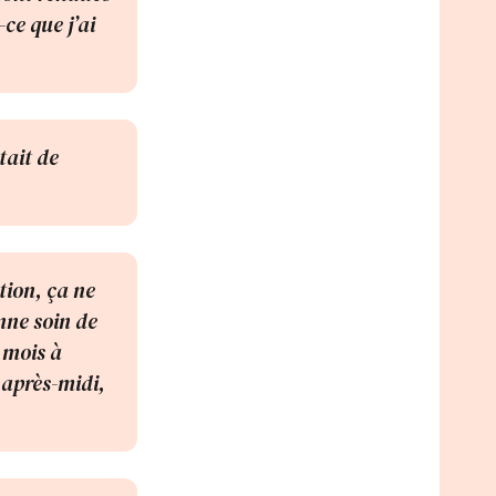
ce que j’ai
tait de
ition, ça ne
enne soin de
 mois à
 après-midi,