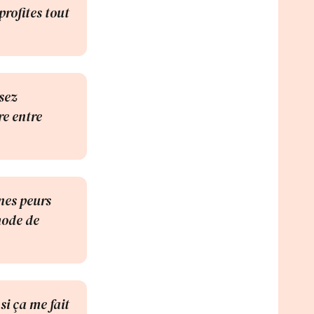
profites tout
sez
re entre
ines peurs
mode de
si ça me fait