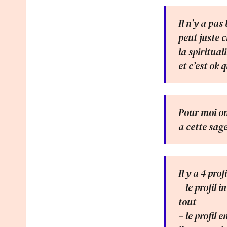
Il n’y a pa
peut juste c
la spiritual
et c’est ok 
Pour moi on 
a cette sage
Il y a 4 prof
– le profil 
tout
– le profil