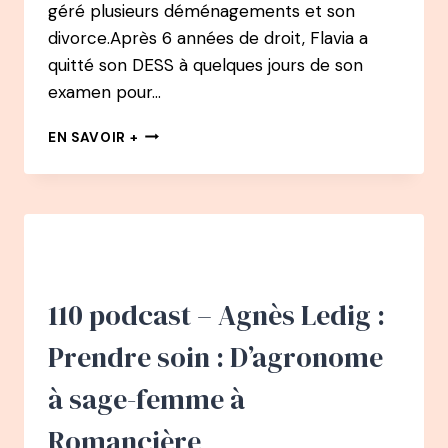
géré plusieurs déménagements et son
divorce.Après 6 années de droit, Flavia a
quitté son DESS à quelques jours de son
examen pour…
111
EN SAVOIR +
PODCAST
–
FLAVIA
MAZELIN
SALVI
:
DU
DROIT
110 podcast – Agnès Ledig :
À
RÉDACTRICE
Prendre soin : D’agronome
EN
CHEF
à sage-femme à
DE
PSYCHOLOGIES
Romancière
MAGAZINE