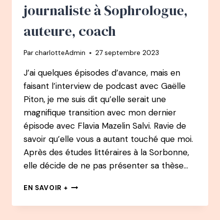
LA
journaliste à Sophrologue,
RECONVERSION
QUI
auteure, coach
CHANGE
SA
Par
charlotteAdmin
27 septembre 2023
VIE
ET
J’ai quelques épisodes d’avance, mais en
CELLE
faisant l’interview de podcast avec Gaëlle
DE
MILLIERS
Piton, je me suis dit qu’elle serait une
DE
magnifique transition avec mon dernier
PERSONNES
épisode avec Flavia Mazelin Salvi. Ravie de
savoir qu’elle vous a autant touché que moi.
Après des études littéraires à la Sorbonne,
elle décide de ne pas présenter sa thèse…
112
EN SAVOIR +
PODCAST
–
GAËLLE