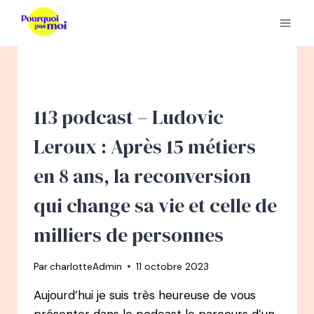
Aller
au
contenu
113 podcast – Ludovic
Leroux : Après 15 métiers
en 8 ans, la reconversion
qui change sa vie et celle de
milliers de personnes
Par
charlotteAdmin
11 octobre 2023
Aujourd’hui je suis très heureuse de vous
présenter dans le podcast le parcours d’un