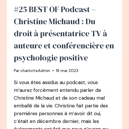
DÉPRESSION,
#25 BEST OF Podcast –
DE
PROFESSEUR
Christine Michaud : Du
DE
CHIMIE
droit à présentatrice TV à
À
COACH
auteure et conférencière en
EN
GÉNIE
psychologie positive
HUMAIN
ET
Par
charlotteAdmin
18 mai 2023
AUTEUR
D’UN
Si vous êtes assidus au podcast, vous
BEST
m’aurez forcément entendu parler de
SELLER
Christine Michaud et de son cadeau mal
emballé de la vie. Christine fait partie des
premières personnes à m’avoir dit oui,
c’était en décembre dernier, mais les
événements ont fait que nous n’avons pu