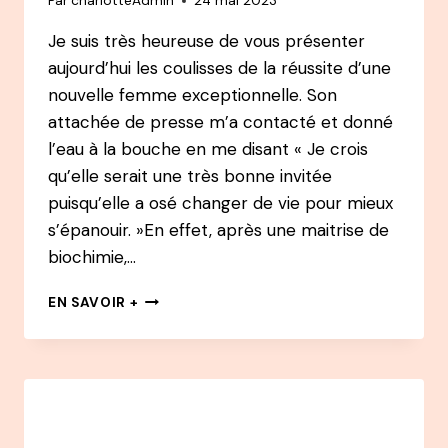
Par
charlotteAdmin
24 mai 2023
AUTEUR,
CONFÉRENCIER
Je suis très heureuse de vous présenter
aujourd’hui les coulisses de la réussite d’une
nouvelle femme exceptionnelle. Son
attachée de presse m’a contacté et donné
l’eau à la bouche en me disant « Je crois
qu’elle serait une très bonne invitée
puisqu’elle a osé changer de vie pour mieux
s’épanouir. »En effet, après une maitrise de
biochimie,…
107
EN SAVOIR +
PODCAST
–
MARISOL
MICHAUD
:
APRÈS
UNE