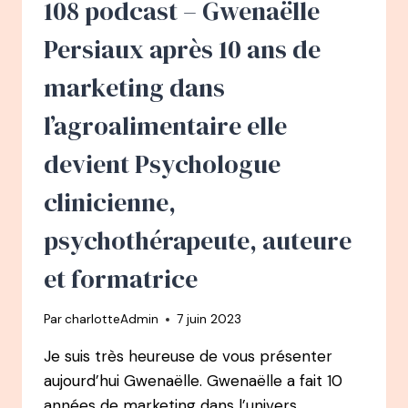
108 podcast – Gwenaëlle
DRAME
À
Persiaux après 10 ans de
58
ANS
marketing dans
ELLE
DEVIENT
l’agroalimentaire elle
L’EXPERTE
DE
devient Psychologue
L’IRIDOLOGIE
EN
clinicienne,
FRANCE
psychothérapeute, auteure
et formatrice
Par
charlotteAdmin
7 juin 2023
Je suis très heureuse de vous présenter
aujourd’hui Gwenaëlle. Gwenaëlle a fait 10
années de marketing dans l’univers