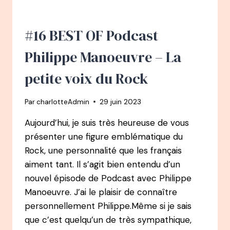
PRENDRE
SOIN
:
#16 BEST OF Podcast
D’AGRONOME
À
Philippe Manoeuvre – La
SAGE-
FEMME
petite voix du Rock
À
ROMANCIÈRE
Par
charlotteAdmin
29 juin 2023
Aujourd’hui, je suis très heureuse de vous
présenter une figure emblématique du
Rock, une personnalité que les français
aiment tant. Il s’agit bien entendu d’un
nouvel épisode de Podcast avec Philippe
Manoeuvre. J’ai le plaisir de connaître
personnellement Philippe.Même si je sais
que c’est quelqu’un de très sympathique,