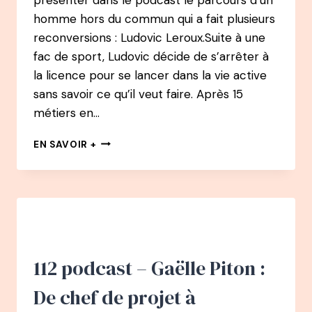
homme hors du commun qui a fait plusieurs
reconversions : Ludovic Leroux.Suite à une
fac de sport, Ludovic décide de s’arrêter à
la licence pour se lancer dans la vie active
sans savoir ce qu’il veut faire. Après 15
métiers en…
113
EN SAVOIR +
PODCAST
–
LUDOVIC
LEROUX
:
APRÈS
15
MÉTIERS
112 podcast – Gaëlle Piton :
EN
8
De chef de projet à
ANS,