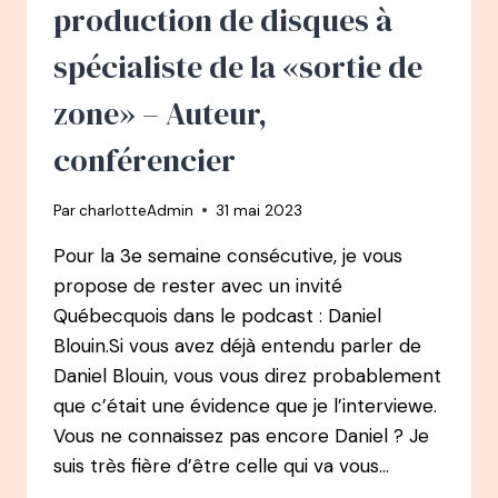
ELLE
production de disques à
DEVIENT
PSYCHOLOGUE
spécialiste de la «sortie de
CLINICIENNE,
PSYCHOTHÉRAPEUTE,
zone» – Auteur,
AUTEURE
ET
conférencier
FORMATRICE
Par
charlotteAdmin
31 mai 2023
Pour la 3e semaine consécutive, je vous
propose de rester avec un invité
Québecquois dans le podcast : Daniel
Blouin.Si vous avez déjà entendu parler de
Daniel Blouin, vous vous direz probablement
que c’était une évidence que je l’interviewe.
Vous ne connaissez pas encore Daniel ? Je
suis très fière d’être celle qui va vous…