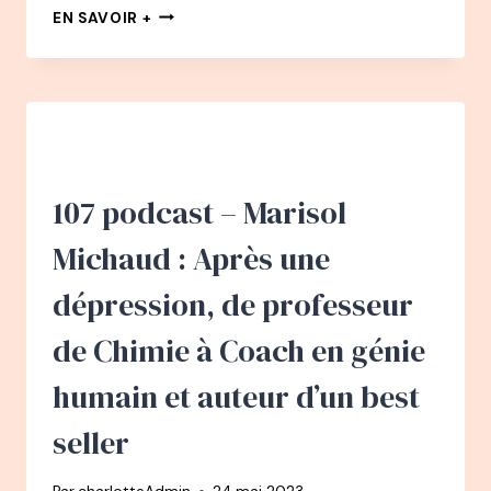
#3
EN SAVOIR +
BEST
OF
PODCAST
–
DANIEL
BLOUIN
–
DE
107 podcast – Marisol
LA
PRODUCTION
Michaud : Après une
DE
DISQUES
dépression, de professeur
À
SPÉCIALISTE
de Chimie à Coach en génie
DE
LA
humain et auteur d’un best
«SORTIE
DE
seller
ZONE»
–