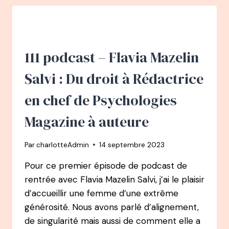
PITON
:
DE
CHEF
DE
111 podcast – Flavia Mazelin
PROJET
À
Salvi : Du droit à Rédactrice
JOURNALISTE
À
en chef de Psychologies
SOPHROLOGUE,
AUTEURE,
Magazine à auteure
COACH
Par
charlotteAdmin
14 septembre 2023
Pour ce premier épisode de podcast de
rentrée avec Flavia Mazelin Salvi, j’ai le plaisir
d’accueillir une femme d’une extrême
générosité. Nous avons parlé d’alignement,
de singularité mais aussi de comment elle a