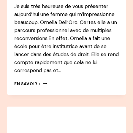
Je suis très heureuse de vous présenter
aujourd’hui une femme qui m’impressionne
beaucoup, Ornella Dell’Oro. Certes elle a un
parcours professionnel avec de multiples
reconversions.En effet, Ornella a fait une
école pour être institutrice avant de se
lancer dans des études de droit. Elle se rend
compte rapidement que cela ne lui
correspond pas et…
109
EN SAVOIR +
PODCAST
–
ORNELLA
DELL’ORO
:
SUITE
À
UN