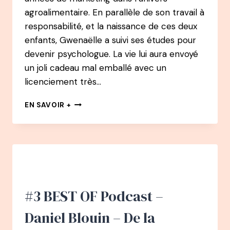
agroalimentaire. En parallèle de son travail à
responsabilité, et la naissance de ces deux
enfants, Gwenaëlle a suivi ses études pour
devenir psychologue. La vie lui aura envoyé
un joli cadeau mal emballé avec un
licenciement très…
108
EN SAVOIR +
PODCAST
–
GWENAËLLE
PERSIAUX
APRÈS
10
ANS
DE
#3 BEST OF Podcast –
MARKETING
DANS
Daniel Blouin – De la
L’AGROALIMENTAIRE