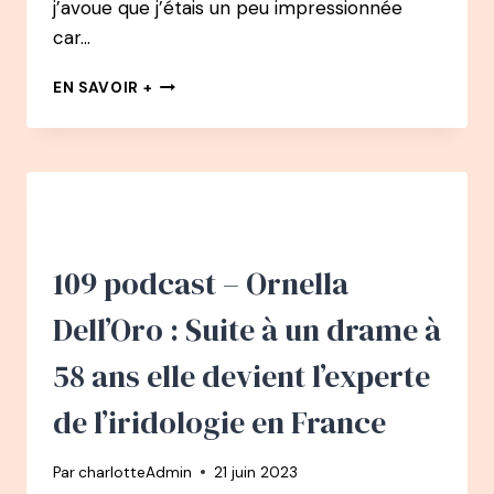
j’avoue que j’étais un peu impressionnée
car…
#16
EN SAVOIR +
BEST
OF
PODCAST
PHILIPPE
MANOEUVRE
–
LA
PETITE
109 podcast – Ornella
VOIX
DU
Dell’Oro : Suite à un drame à
ROCK
58 ans elle devient l’experte
de l’iridologie en France
Par
charlotteAdmin
21 juin 2023