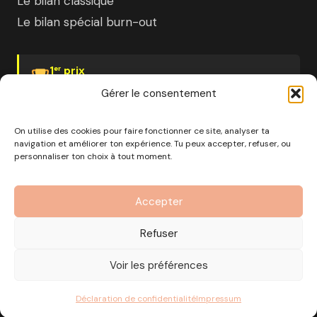
Le bilan classique
Le bilan spécial burn-out
1
prix
er
Psychologies Magazine
Gérer le consentement
On utilise des cookies pour faire fonctionner ce site, analyser ta
navigation et améliorer ton expérience. Tu peux accepter, refuser, ou
personnaliser ton choix à tout moment.
© 2026 Pourquoi pas moi · Société à mission · EURL au
capital de 1000€ · RCS Marseille · SIRET
Accepter
890 976 699 00037
OF n°93 13 18812 13 — Enregistré auprès du préfet de la
Refuser
région Provence-Alpes-Côte d'Azur
CGV
Mentions Légales
Politique de confidentialité
Voir les préférences
Gérer les cookies
Déclaration de confidentialité
Impressum