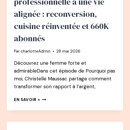
professionnelle à une vie
CANADIENNE »
alignée : reconversion,
cuisine réinventée et 660K
abonnés
Par
charlotteAdmin
28 mai 2026
Découvrez une femme forte et
admirableDans cet épisode de Pourquoi pas
moi, Christelle Maussac partage comment
transformer son rapport à l’argent,
170
EN SAVOIR +
–
PODCAST
:
ELISABETH
LONCKE