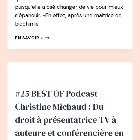
puisqu’elle a osé changer de vie pour mieux
s’épanouir. »En effet, après une maitrise de
biochimie,…
107
EN SAVOIR +
PODCAST
–
MARISOL
MICHAUD
:
APRÈS
UNE
DÉPRESSION,
#25 BEST OF Podcast –
DE
PROFESSEUR
Christine Michaud : Du
DE
CHIMIE
droit à présentatrice TV à
À
COACH
auteure et conférencière en
EN