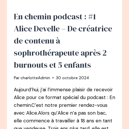
DU
BURN-
OUT
En chemin podcast : #1
DANS
LA
Alice Develle – De créatrice
COMMUNICATION
À
de contenu à
MON
MOMENT
sophrothérapeute après 2
MAGIQUE
burnouts et 5 enfants
Par
charlotteAdmin
30 octobre 2024
Aujourd’hui, j’ai l’immense plaisir de recevoir
Alice pour ce format spécial du podcast : En
chemin.C’est notre premier rendez-vous
avec Alice.Alors qu’Alice n’a pas son bac,
elle commence à travailler à 18 ans en tant
que vendeuse. Trois ans plus tard, elle est