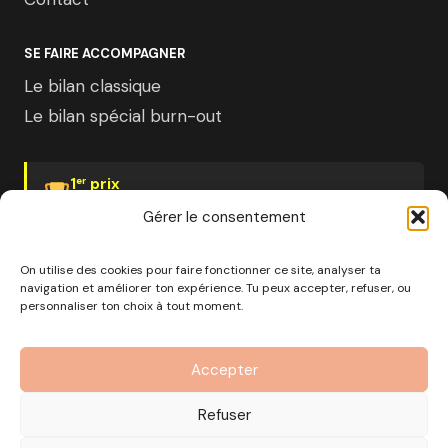
SE FAIRE ACCOMPAGNER
Le bilan classique
Le bilan spécial burn-out
1
prix
er
Psychologies Magazine
Gérer le consentement
On utilise des cookies pour faire fonctionner ce site, analyser ta
navigation et améliorer ton expérience. Tu peux accepter, refuser, ou
personnaliser ton choix à tout moment.
© 2026 Pourquoi pas moi · Société à mission · EURL au
capital de 1000€ · RCS Marseille · SIRET
Accepter
890 976 699 00037
OF n°93 13 18812 13 — Enregistré auprès du préfet de la
Refuser
région Provence-Alpes-Côte d'Azur