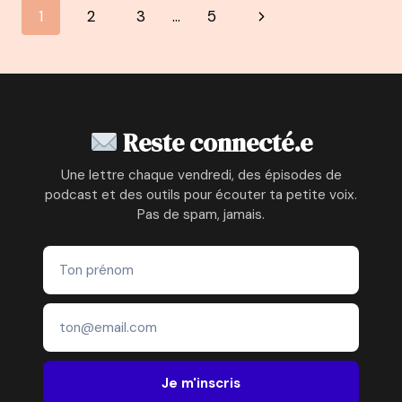
Navigation
Page
1
2
3
…
5
CHRISTINE
MICHAUD
de
suivante
:
DU
page
DROIT
À
PRÉSENTATRICE
Reste connecté.e
TV
À
Une lettre chaque vendredi, des épisodes de
AUTEURE
podcast et des outils pour écouter ta petite voix.
ET
Pas de spam, jamais.
CONFÉRENCIÈRE
EN
PSYCHOLOGIE
POSITIVE
Je m'inscris