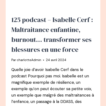
GRAVELLIER
:
DE
NUMÉRO
125 podcast – Isabelle Cerf :
1
MONDIALE
Maltraitance enfantine,
DE
TENNIS
burnout… transformer ses
EN
FAUTEUIL,
blessures en une force
À
VICE
Par
charlotteAdmin
24 avril 2024
PRÉSIDENTE
DE
Quelle joie d’avoir Isabelle Cerf dans le
LA
podcast Pourquoi pas moi. Isabelle est un
FFT
ET
magnifique exemple de résilience, un
CONFÉRENCIÈRE
exemple qu’on peut écouter sa petite voix,
un exemple que malgré des maltraitances à
l’enfance, un passage à la DDASS, des