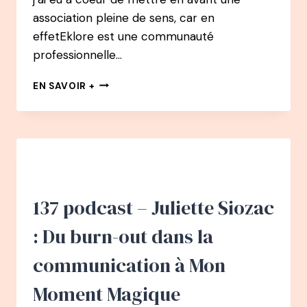
association pleine de sens, car en
effetEklore est une communauté
professionnelle…
139
EN SAVOIR +
PODCAST
–
SOLENN
THOMAS
:
DE
CHASSEUSE
DE
137 podcast – Juliette Siozac
TÊTE
À
: Du burn-out dans la
CUEILLEUSE
DE
communication à Mon
TALENTS
ET
Moment Magique
FONDATRICE