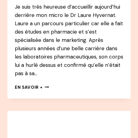
Je suis très heureuse d’accueillir aujourd’hui
derrière mon micro le Dr Laure Hyvernat.
Laure a un parcours particulier car elle a fait
des études en pharmacie et s’est
spécialisée dans le marketing. Après
plusieurs années d’une belle carrière dans
les laboratoires pharmaceutiques, son corps
lui a hurlé dessus et confirmé qu’elle n’était
pas à sa…
118
EN SAVOIR +
PODCAST
–
DR
LAURE
HYVERNAT
–
APRÈS
UN