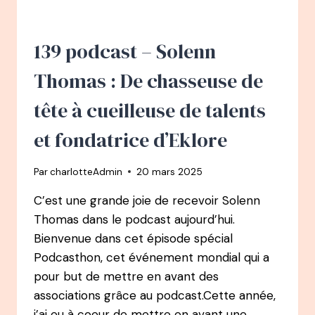
—
DE
LA
139 podcast – Solenn
MALADIE
PROFESSIONNELLE
Thomas : De chasseuse de
À
UNE
tête à cueilleuse de talents
VIE
ALIGNÉE
et fondatrice d’Eklore
:
RECONVERSION,
Par
charlotteAdmin
20 mars 2025
CUISINE
RÉINVENTÉE
C’est une grande joie de recevoir Solenn
ET
Thomas dans le podcast aujourd’hui.
660K
ABONNÉS
Bienvenue dans cet épisode spécial
Podcasthon, cet événement mondial qui a
pour but de mettre en avant des
associations grâce au podcast.Cette année,
j’ai eu à coeur de mettre en avant une