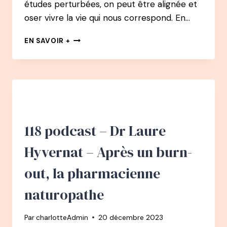
études perturbées, on peut être alignée et
oser vivre la vie qui nous correspond. En…
125
EN SAVOIR +
PODCAST
–
ISABELLE
CERF
:
MALTRAITANCE
ENFANTINE,
BURNOUT…
118 podcast – Dr Laure
TRANSFORMER
SES
Hyvernat – Après un burn-
BLESSURES
EN
out, la pharmacienne
UNE
FORCE
naturopathe
Par
charlotteAdmin
20 décembre 2023