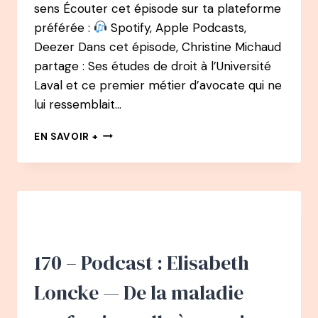
sens Écouter cet épisode sur ta plateforme
préférée :
Spotify, Apple Podcasts,
Deezer Dans cet épisode, Christine Michaud
partage : Ses études de droit à l’Université
Laval et ce premier métier d’avocate qui ne
lui ressemblait…
BEST
EN SAVOIR +
OF
:
PODCAST
25
–
CHRISTINE
MICHAUD
:
170 – Podcast : Elisabeth
D’AVOCATE
À
Loncke — De la maladie
« OPRAH
WINFREY