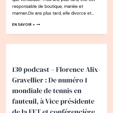
responsable de boutique, mariée et
maman.Dix ans plus tard, elle divorce et…
EN
EN SAVOIR +
CHEMIN
PODCAST
:
#1
ALICE
DEVELLE
–
DE
130 podcast – Florence Alix-
CRÉATRICE
DE
Gravellier : De numéro 1
CONTENU
À
mondiale de tennis en
SOPHROTHÉRAPEUTE
APRÈS
fauteuil, à Vice présidente
2
BURNOUTS
de la FFT et conférencière