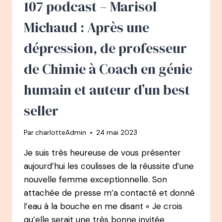
107 podcast – Marisol
BURN-
OUT,
Michaud : Après une
LA
PHARMACIENNE
dépression, de professeur
NATUROPATHE
de Chimie à Coach en génie
humain et auteur d’un best
seller
Par
charlotteAdmin
24 mai 2023
Je suis très heureuse de vous présenter
aujourd’hui les coulisses de la réussite d’une
nouvelle femme exceptionnelle. Son
attachée de presse m’a contacté et donné
l’eau à la bouche en me disant « Je crois
qu’elle serait une très bonne invitée