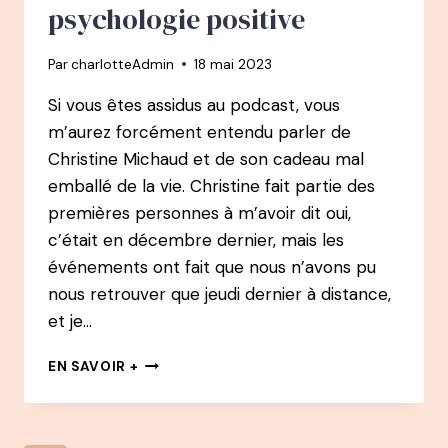
GÉNIE
psychologie positive
HUMAIN
ET
Par
charlotteAdmin
18 mai 2023
AUTEUR
D’UN
Si vous êtes assidus au podcast, vous
BEST
m’aurez forcément entendu parler de
SELLER
Christine Michaud et de son cadeau mal
emballé de la vie. Christine fait partie des
premières personnes à m’avoir dit oui,
c’était en décembre dernier, mais les
événements ont fait que nous n’avons pu
nous retrouver que jeudi dernier à distance,
et je…
#25
EN SAVOIR +
BEST
OF
PODCAST
–