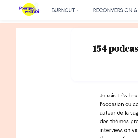
Aller
BURNOUT
RECONVERSION &
au
contenu
154 podcas
Je suis très heu
l’occasion du c
auteur de la sa
des thèmes prof
interview, on v