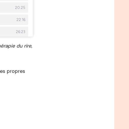
hérapie du rire
,
ses propres