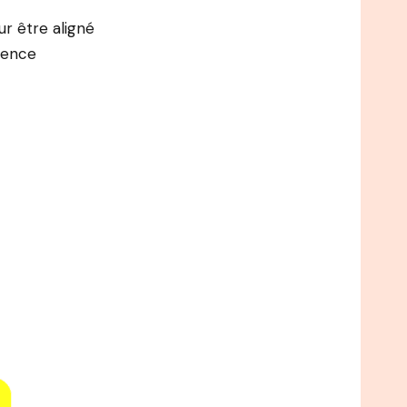
r être aligné
rence