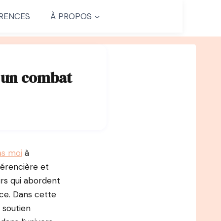
RENCES
À PROPOS
, un combat
as moi
à
férencière et
urs qui abordent
nce. Dans cette
 soutien