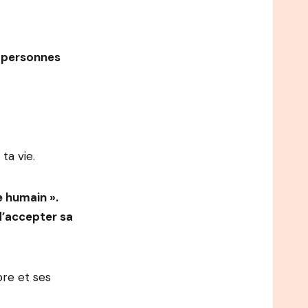
s personnes
ta vie.
e humain ».
d’accepter sa
bre et ses