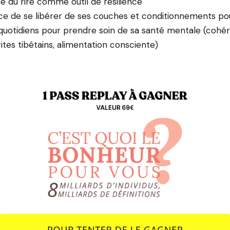
e du rire comme outil de résilience
ce de se libérer de ses couches et conditionnements pou
 quotidiens pour prendre soin de sa santé mentale (cohé
rites tibétains, alimentation consciente)