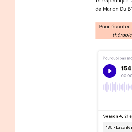
thérapeutique. 
de Marion Du B’
Pour écouter 
thérapie