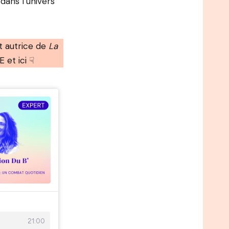
dans l’univers
t autrice de
La
et ici ☟