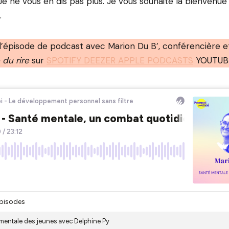
Je ne vous en dis pas plus. Je vous souhaite la bienvenue 
.
l’épisode de podcast avec Marion Du B’, conférencière e
 du rire
sur
SPOTIFY DEEZER APPLE PODCASTS
YOUTUBE 