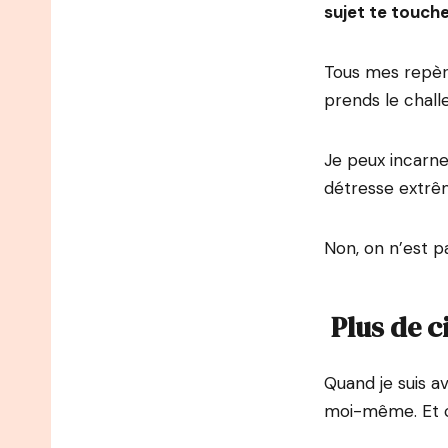
sujet te touch
Tous mes repères
prends le chall
Je peux incarner
détresse extrêm
Non, on n’est p
Plus de c
Quand je suis av
moi-même. Et c’