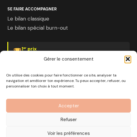
SE FAIRE ACCOMPAGNER
Le bilan classique
Le bilan spécial burn-out
1
prix
er
Psychologies Magazine
Gérer le consentement
On utilise des cookies pour faire fonctionner ce site, analyser ta
navigation et améliorer ton expérience. Tu peux accepter, refuser, ou
personnaliser ton choix à tout moment.
© 2026 Pourquoi pas moi · Société à mission · EURL au
capital de 1000€ · RCS Marseille · SIRET
Accepter
890 976 699 00037
OF n°93 13 18812 13 — Enregistré auprès du préfet de la
Refuser
région Provence-Alpes-Côte d'Azur
CGV
Mentions Légales
Politique de confidentialité
Voir les préférences