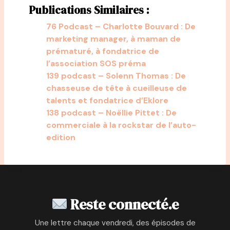
Publications Similaires :
76 Podcast – Charlotte Bouvard : De
marketing manager, à maman de
prématuré, à fondatrice de
l’association SOS préma
139 podcast – Solenn Thomas : De
chasseuse de tête à cueilleuse de
talents et fondatrice d’Eklore
138 podcast – Noëllie Pittet : De
commerciale à la rockstar de l’auto-
edition
Reste connecté.e
Une lettre chaque vendredi, des épisodes de