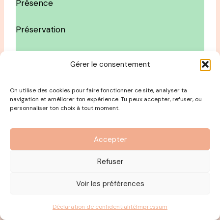
Présence
Préservation
Prévenance
Gérer le consentement
Pro activité
On utilise des cookies pour faire fonctionner ce site, analyser ta
navigation et améliorer ton expérience. Tu peux accepter, refuser, ou
Professionnalisme
personnaliser ton choix à tout moment.
Profondeur
Accepter
Refuser
Propreté
Voir les préférences
Prospérité
Déclaration de confidentialité
Impressum
Proximité