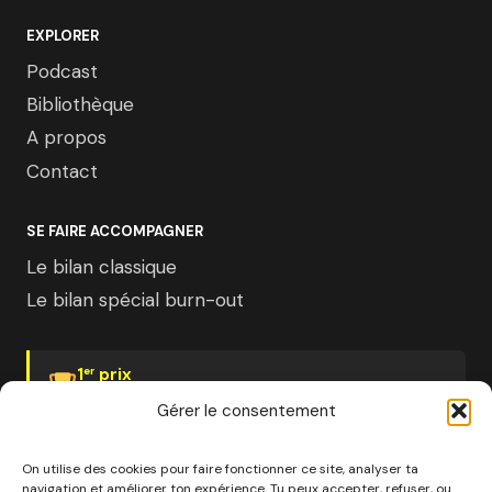
EXPLORER
Podcast
Bibliothèque
A propos
Contact
SE FAIRE ACCOMPAGNER
Le bilan classique
Le bilan spécial burn-out
1
prix
er
Psychologies Magazine
Gérer le consentement
On utilise des cookies pour faire fonctionner ce site, analyser ta
navigation et améliorer ton expérience. Tu peux accepter, refuser, ou