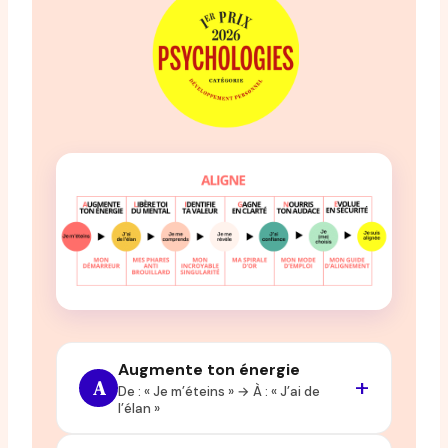
Augmente ton énergie
A
De : « Je m’éteins » → À : « J’ai de
l’élan »