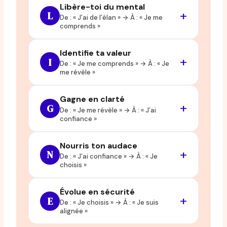
Libère-toi du mental
L
De : « J’ai de l’élan » → À : « Je me
comprends »
Identifie ta valeur
I
De : « Je me comprends » → À : « Je
me révèle »
Gagne en clarté
G
De : « Je me révèle » → À : « J’ai
confiance »
Nourris ton audace
N
De : « J’ai confiance » → À : « Je
choisis »
Évolue en sécurité
E
De : « Je choisis » → À : « Je suis
alignée »