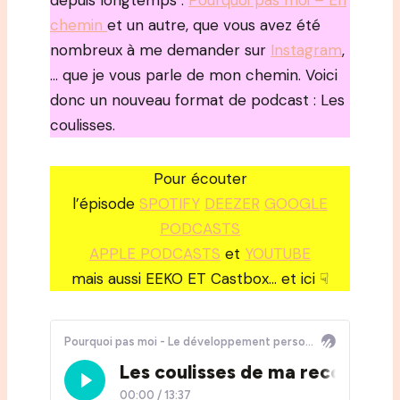
depuis longtemps :
Pourquoi pas moi – En
chemin
et un autre, que vous avez été
nombreux à me demander sur
Instagram
,
… que je vous parle de mon chemin. Voici
donc un nouveau format de podcast : Les
coulisses.
Pour écouter
l’épisode
SPOTIFY
DEEZER
GOOGLE
PODCASTS
APPLE PODCASTS
et
YOUTUBE
mais aussi EEKO ET Castbox… et ici ☟