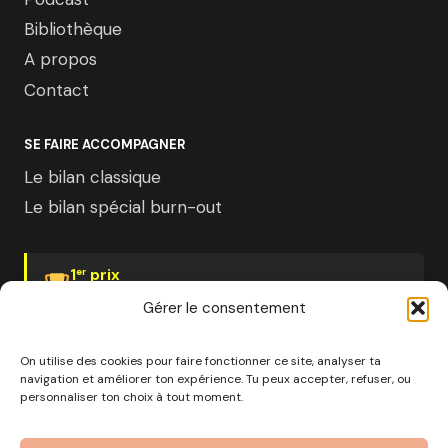
Bibliothèque
A propos
Contact
SE FAIRE ACCOMPAGNER
Le bilan classique
Le bilan spécial burn-out
1
prix
er
Psychologies Magazine
Gérer le consentement
On utilise des cookies pour faire fonctionner ce site, analyser ta
navigation et améliorer ton expérience. Tu peux accepter, refuser, ou
personnaliser ton choix à tout moment.
© 2026 Pourquoi pas moi · Société à mission · EURL au
capital de 1000€ · RCS Marseille · SIRET