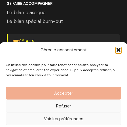
SE FAIRE ACCOMPAGNER
Le bilan classique
Le bilan spécial burn-out
1
prix
er
Psychologies Magazine
Gérer le consentement
On utilise des cookies pour faire fonctionner ce site, analyser ta
navigation et améliorer ton expérience. Tu peux accepter, refuser, ou
personnaliser ton choix à tout moment.
© 2026 Pourquoi pas moi · Société à mission · EURL au
capital de 1000€ · RCS Marseille · SIRET
Accepter
890 976 699 00037
OF n°93 13 18812 13 — Enregistré auprès du préfet de la
Refuser
région Provence-Alpes-Côte d'Azur
CGV
Mentions Légales
Politique de confidentialité
Voir les préférences
Gérer les cookies