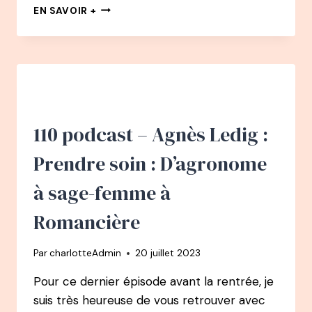
149
EN SAVOIR +
PODCAST
–
JULIEN
PERON
:
C’EST
QUOI
LE
110 podcast – Agnès Ledig :
BONHEUR
POUR
Prendre soin : D’agronome
VOUS
?
à sage-femme à
Romancière
Par
charlotteAdmin
20 juillet 2023
Pour ce dernier épisode avant la rentrée, je
suis très heureuse de vous retrouver avec