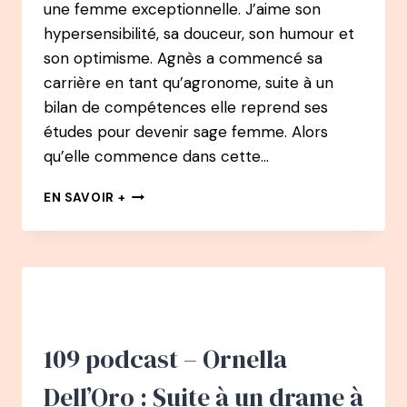
une femme exceptionnelle. J’aime son
hypersensibilité, sa douceur, son humour et
son optimisme. Agnès a commencé sa
carrière en tant qu’agronome, suite à un
bilan de compétences elle reprend ses
études pour devenir sage femme. Alors
qu’elle commence dans cette…
110
EN SAVOIR +
PODCAST
–
AGNÈS
LEDIG
:
PRENDRE
SOIN
:
109 podcast – Ornella
D’AGRONOME
À
Dell’Oro : Suite à un drame à
SAGE-