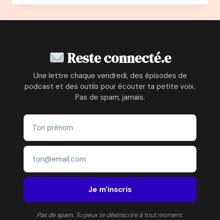
–
ORNELLA
DELL’ORO
:
SUITE
Reste connecté.e
À
UN
Une lettre chaque vendredi, des épisodes de
DRAME
podcast et des outils pour écouter ta petite voix.
À
Pas de spam, jamais.
58
ANS
ELLE
DEVIENT
L’EXPERTE
DE
L’IRIDOLOGIE
EN
FRANCE
Je m'inscris
Pas de spam. Tu peux te désinscrire à tout moment.