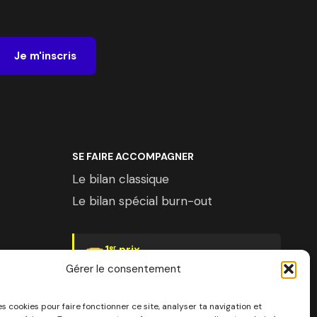
Je m'inscris
SE FAIRE ACCOMPAGNER
Le bilan classique
Le bilan spécial burn-out
1
prix
er
Psychologies Magazine
Gérer le consentement
es cookies pour faire fonctionner ce site, analyser ta navigation et