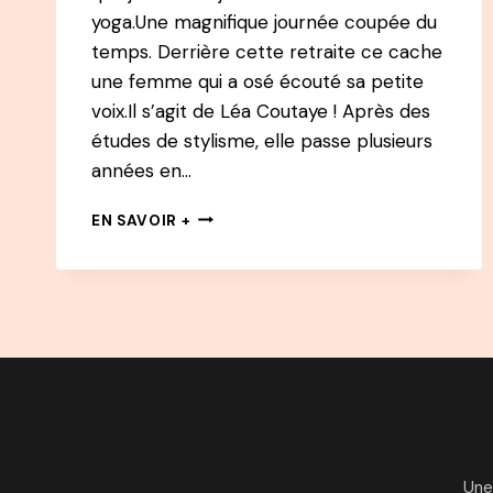
yoga.Une magnifique journée coupée du
temps. Derrière cette retraite ce cache
une femme qui a osé écouté sa petite
voix.Il s’agit de Léa Coutaye ! Après des
études de stylisme, elle passe plusieurs
années en…
83
EN SAVOIR +
PODCAST
–
LÉA
COUTAYE
:
D’ASSISTANTE
MODE,
À
AGENT
DE
VOYAGES,
Une
À