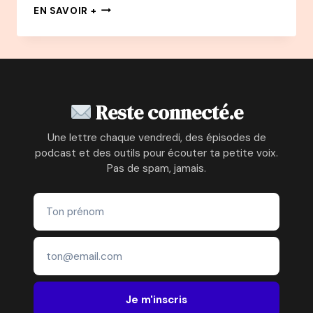
149
EN SAVOIR +
PODCAST
–
JULIEN
PERON
:
C’EST
Reste connecté.e
QUOI
LE
Une lettre chaque vendredi, des épisodes de
BONHEUR
podcast et des outils pour écouter ta petite voix.
POUR
Pas de spam, jamais.
VOUS
?
Je m'inscris