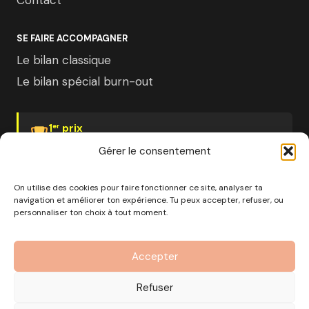
Contact
SE FAIRE ACCOMPAGNER
Le bilan classique
Le bilan spécial burn-out
1
prix
er
Psychologies Magazine
Gérer le consentement
On utilise des cookies pour faire fonctionner ce site, analyser ta
navigation et améliorer ton expérience. Tu peux accepter, refuser, ou
personnaliser ton choix à tout moment.
© 2026 Pourquoi pas moi · Société à mission · EURL au
capital de 1000€ · RCS Marseille · SIRET
Accepter
890 976 699 00037
OF n°93 13 18812 13 — Enregistré auprès du préfet de la
Refuser
région Provence-Alpes-Côte d'Azur