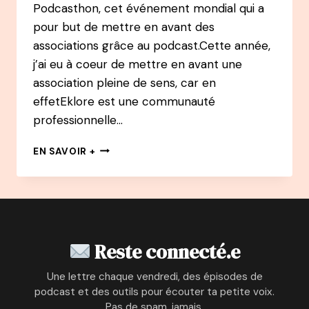
Podcasthon, cet événement mondial qui a
pour but de mettre en avant des
associations grâce au podcast.Cette année,
j’ai eu à coeur de mettre en avant une
association pleine de sens, car en
effetEklore est une communauté
professionnelle…
139
EN SAVOIR +
PODCAST
–
SOLENN
THOMAS
:
DE
Reste connecté.e
CHASSEUSE
DE
Une lettre chaque vendredi, des épisodes de
TÊTE
podcast et des outils pour écouter ta petite voix.
À
Pas de spam, jamais.
CUEILLEUSE