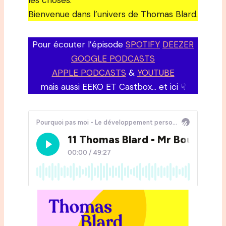
les choses.
Bienvenue dans l’univers de Thomas Blard.
Pour écouter l’épisode
SPOTIFY
DEEZER
GOOGLE PODCASTS
APPLE PODCASTS
&
YOUTUBE
mais aussi EEKO ET Castbox… et ici ☟