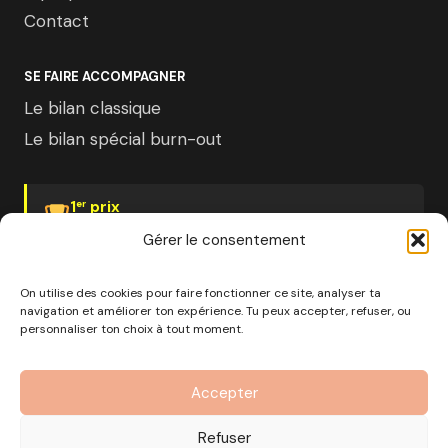
Contact
SE FAIRE ACCOMPAGNER
Le bilan classique
Le bilan spécial burn-out
1
prix
er
Psychologies Magazine
Gérer le consentement
On utilise des cookies pour faire fonctionner ce site, analyser ta
navigation et améliorer ton expérience. Tu peux accepter, refuser, ou
personnaliser ton choix à tout moment.
© 2026 Pourquoi pas moi · Société à mission · EURL au
capital de 1000€ · RCS Marseille · SIRET
Accepter
890 976 699 00037
OF n°93 13 18812 13 — Enregistré auprès du préfet de la
Refuser
région Provence-Alpes-Côte d'Azur