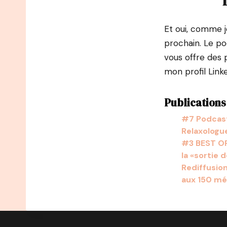
Et oui, comme j
prochain. Le po
vous offre des 
mon profil Linke
Publications 
#7 Podcast 
Relaxologu
#3 BEST OF 
la «sortie 
Rediffusio
aux 150 mé