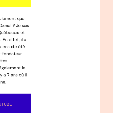
bablement que
aniel ? Je suis
 Québecois et
En effet, il a
a ensuite été
o-fondateur
ttes
 également le
 a 7 ans où il
one.
UTUBE