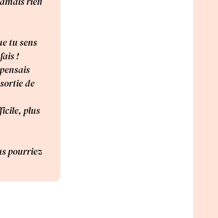
 jamais rien
ue tu sens
fais !
 pensais
 sortie de
ficile, plus
us pourriez