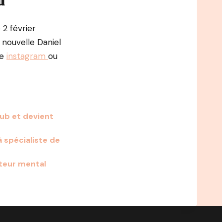
u
 2 février
 nouvelle Daniel
te
instagram
ou
pub et devient
 spécialiste de
teur mental