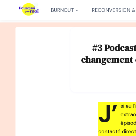
Aller
BURNOUT
RECONVERSION &
au
contenu
#3 Podcast
changement d
J’
ai eu 
extrao
épisod
contacté direc