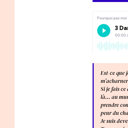
Est-ce que j
m’acharner 
Si je fais c
là… au mur,
prendre con
peur du ch
Je suis dev