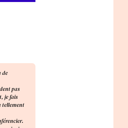
n de
endent pas
 je fais
 tellement
férencier.