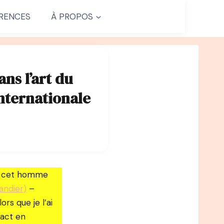
RENCES
À PROPOS
ns l’art du
nternationale
ec cet homme
andier)
–
rs que je l’ai
tact en