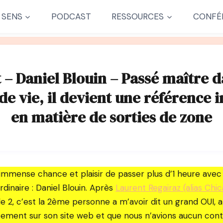
 SENS
PODCAST
RESSOURCES
CONFÉ
 – Daniel Blouin – Passé maître da
e vie, il devient une référence i
en matière de sorties de zone
l’immense chance et plaisir de passer plus d’1 heure av
rdinaire : Daniel Blouin. Après
Laurent Regairaz (alias Chic
e 2, c’est la 2ème personne a m’avoir dit un grand OUI, alo
tement sur son site web et que nous n’avions aucun con