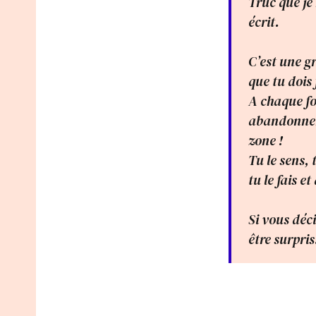
Truc que je 
écrit.
C’est une gr
que tu dois 
A chaque foi
abandonner, 
zone !
Tu le sens, 
tu le fais e
Si vous déc
être surpri