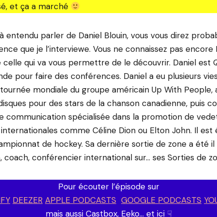
sé, et ça a marché
jà entendu parler de Daniel Blouin, vous vous direz pro
dence que je l’interviewe. Vous ne connaissez pas encore D
re celle qui va vous permettre de le découvrir. Daniel est
e pour faire des conférences. Daniel a eu plusieurs vies. 
 tournée mondiale du groupe américain Up With People, 
isques pour des stars de la chanson canadienne, puis c
e communication spécialisée dans la promotion de vede
internationales comme Céline Dion ou Elton John. Il est
mpionnat de hockey. Sa dernière sortie de zone a été il y
, coach, conférencier international sur… ses Sorties de z
Pour écouter l’épisode sur
IFY
DEEZER
APPLE PODCASTS
GOOGLE PODCASTS
YO
mais aussi Castbox, Eeko… et ici ☟