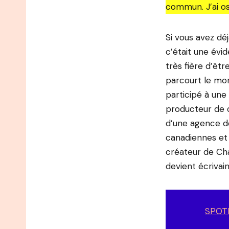
commun. J’ai o
Si vous avez dé
c’était une évi
très fière d’êt
parcourt le mond
participé à une
producteur de d
d’une agence d
canadiennes et 
créateur de Cha
devient écrivain
SPOT