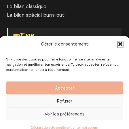
Le bilan classique
Le bilan spécial burn-out
1
prix
er
Psychologies Magazine
Gérer le consentement
On utilise des cookies pour faire fonctionner ce site, analyser ta
navigation et améliorer ton expérience. Tu peux accepter, refuser, ou
personnaliser ton choix à tout moment.
© 2026 Pourquoi pas moi · Société à mission · EURL au
capital de 1000€ · RCS Marseille · SIRET
Accepter
890 976 699 00037
OF n°93 13 18812 13 — Enregistré auprès du préfet de la
Refuser
région Provence-Alpes-Côte d'Azur
CGV
Mentions Légales
Politique de confidentialité
Voir les préférences
Gérer les cookies
Déclaration de confidentialité
Impressum