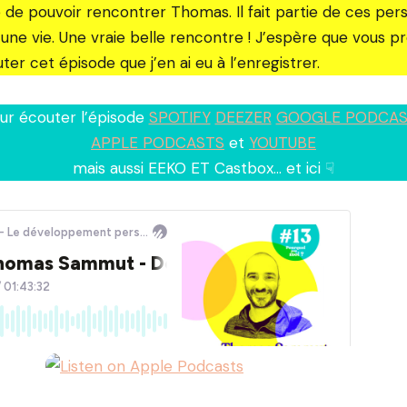
ce de pouvoir rencontrer Thomas. Il fait partie de ces per
ne vie. Une vraie belle rencontre ! J’espère que vous p
uter cet épisode que j’en ai eu à l’enregistrer.
ur écouter l’épisode
SPOTIFY
DEEZER
GOOGLE PODCAS
APPLE PODCASTS
et
YOUTUBE
mais aussi EEKO ET Castbox… et ici ☟