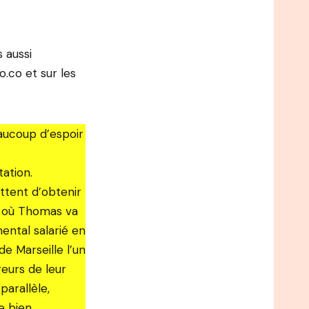
 aussi
.co et sur les
aucoup d’espoir
tation.
ttent d’obtenir
là où Thomas va
mental salarié en
de Marseille l’un
eurs de leur
arallèle,
e bien