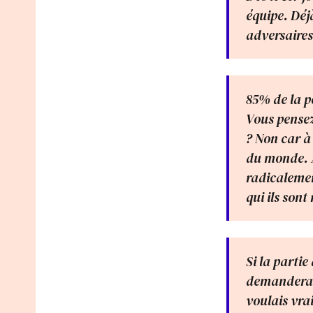
équipe. Déjà
adversaires
85% de la p
Vous pensez
? Non car à
du monde. A
radicalement
qui ils sont
Si la parti
demanderait 
voulais vra