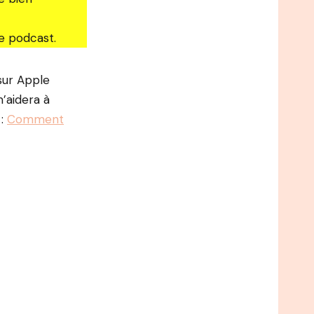
e podcast.
 sur Apple
’aidera à
 :
Comment