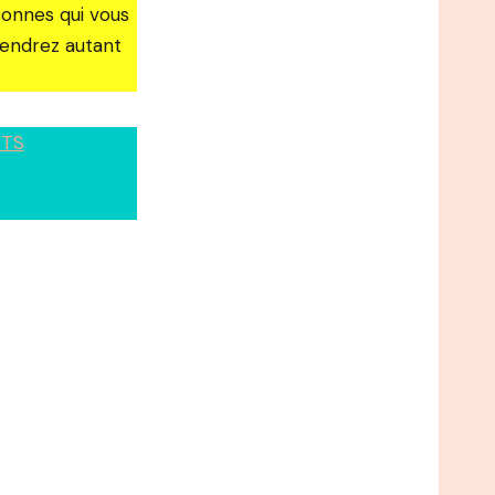
sonnes qui vous
rendrez autant
TS