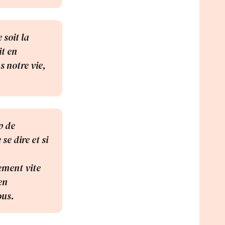
soit la
it en
s notre vie,
p de
se dire et si
lement vite
en
ous.