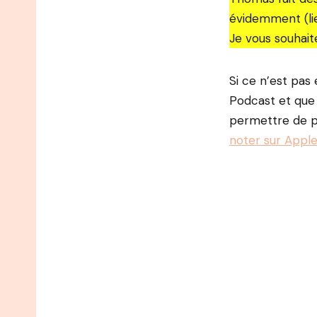
évidemment (li
Je vous souhai
Si ce n’est pas 
Podcast et que 
permettre de po
noter sur Apple