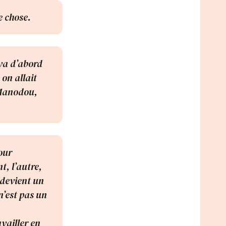
e chose.
 va d’abord
 on allait
 Manodou,
our
t, l’autre,
 devient un
n’est pas un
availler en