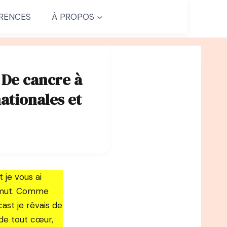
RENCES
À PROPOS
 De cancre à
ationales et
 je vous ai
ammut. Comme
cast je rêvais de
de tout cœur,