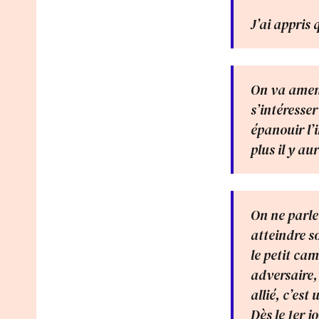
J’ai appris
On va amene
s’intéresser
épanouir l’
plus il y au
On ne parle
atteindre so
le petit ca
adversaire,
allié, c’est
Dès le 1er j