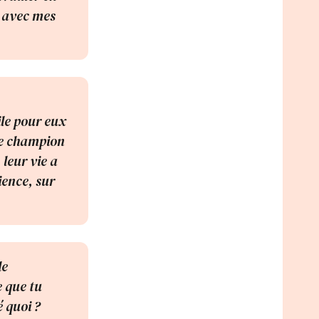
e avec mes
le pour eux
tre champion
leur vie a
ience, sur
le
e que tu
é quoi ?