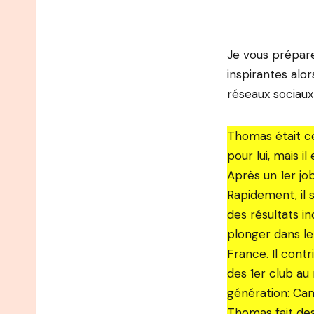
Je vous prépare
inspirantes alo
réseaux sociaux
Thomas était ce
pour lui, mais il
Après un 1er job
Rapidement, il 
des résultats i
plonger dans le 
France. Il contr
des 1er club au
génération: Cam
Thomas fait des