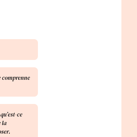
je comprenne
 qu’est-ce
 la
oser.