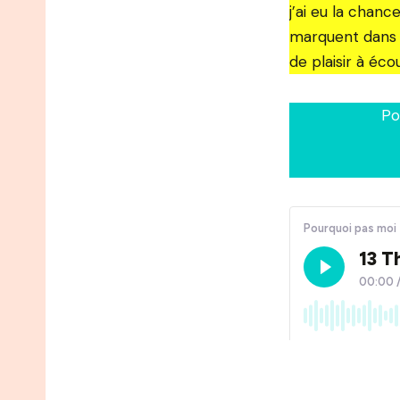
j’ai eu la chan
marquent dans u
de plaisir à éco
Po