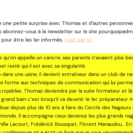
 une petite surprise avec Thomas et d’autres personnes
rs abonnez-vous à la newsletter sur le site pourquoipadmo
 pour être les 1er informés,
c’est par ici.
 qu’on appelle un cancre, ses parents n’avaient plus be
 est resté qui il est avec sa singularité.
 dans une usine, il devient entraîneur dans un club de na
se forme aux techniques de communication qui lui perme
ncroyables. Thomas deviendra par la suite formateur et 
grand bain c’est lorsqu’il va devenir le 1er préparateur 
ibue depuis plus de 10 ans à faire du Cercle des Nageurs 
 monde. Il accompagne ceux devenus les plus grands nag
ille Lacourt, Frédérick Bousquet, Florent Manaudou… En p
 conférences et a écrit un livre que je vous recommand