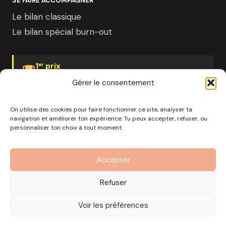
SE FAIRE ACCOMPAGNER
Le bilan classique
Le bilan spécial burn-out
1
prix
er
Psychologies Magazine
Gérer le consentement
On utilise des cookies pour faire fonctionner ce site, analyser ta
navigation et améliorer ton expérience. Tu peux accepter, refuser, ou
personnaliser ton choix à tout moment.
© 2026 Pourquoi pas moi · Société à mission · EURL au
capital de 1000€ · RCS Marseille · SIRET
Accepter
890 976 699 00037
OF n°93 13 18812 13 — Enregistré auprès du préfet de la
Refuser
région Provence-Alpes-Côte d'Azur
CGV
Mentions Légales
Politique de confidentialité
Voir les préférences
Gérer les cookies