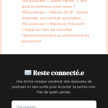
149 podcast – Julien Peron : C’est
quoi le bonheur pour vous ?
154 podcast – Marion Du B’ : Santé
mentale, un combat quotidien
152 podcast – Marilyse Trécourt :
L’ikigaï ou l’art de concilier
l’épanouissement professionnel et
personnel
Reste connecté.e
Une lettre chaque vendredi, des épisodes de
podcast et des outils pour écouter ta petite voix.
Pas de spam, jamais.