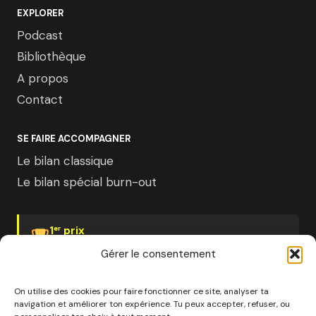
EXPLORER
Podcast
Bibliothèque
A propos
Contact
SE FAIRE ACCOMPAGNER
Le bilan classique
Le bilan spécial burn-out
1
prix
er
Psychologies Magazine
Gérer le consentement
On utilise des cookies pour faire fonctionner ce site, analyser ta
navigation et améliorer ton expérience. Tu peux accepter, refuser, ou